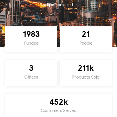
adipisicing elit
1983
21
Funded
People
3
211
k
Offices
Products Sold
452
k
Customers Served