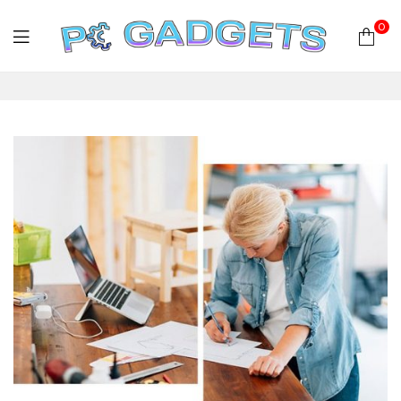
0
PC
Gadgets
Plus
|
Hardware
|
Αναλώσιμα