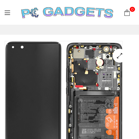
0
PC
Gadgets
Plus
|
Hardware
|
Αναλώσιμα