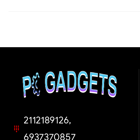
2112189126,
6937370857