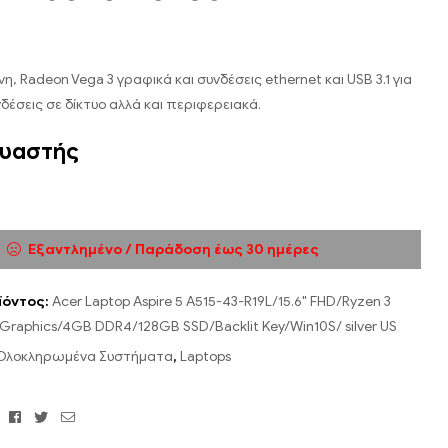
νη, Radeon Vega 3 γραφικά και συνδέσεις ethernet και USB 3.1 για
δέσεις σε δίκτυο αλλά και περιφερειακά.
υαστής
Εξαντλημένο / Παράδοση έως 30 ημέρες
ϊόντος:
Acer Laptop Aspire 5 A515-43-R19L/15.6" FHD/Ryzen 3
Graphics/4GB DDR4/128GB SSD/Backlit Key/Win10S/ silver US
Ολοκληρωμένα Συστήματα
,
Laptops
Facebook
Twitter
Email
: