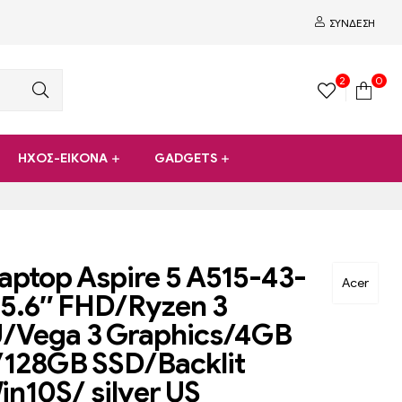
ΣΎΝΔΕΣΗ
2
0
ΗΧΟΣ-ΕΙΚΟΝΑ
GADGETS
aptop Aspire 5 A515-43-
Acer
5.6″ FHD/Ryzen 3
/Vega 3 Graphics/4GB
128GB SSD/Backlit
n10S/ silver US