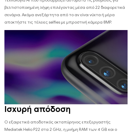
τεχνολογία AI που προσαρμόζει αυτόματα τις ρυθμίσεις για
βελτιστοποιημένη λήψη επιλέγοντας μέσα από 22 διαφορετικά
σενάρια. Ακόμα ανεξάρτητα από το αν είναι νύχτα ή μέρα
αποκτήστε τις τέλειες selfies με μπροστινή κάμερα 8MP.
Ισχυρή απόδοση
Ο εξαιρετικά αποδοτικός οκταπύρηνος επεξεργαστής
Mediatek Helio P22 στα 2 GHz, η μνήμη RAM των 4 GB και ο