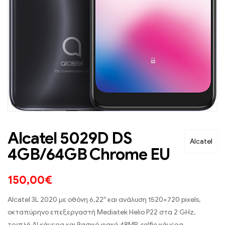
Alcatel 5029D DS
Alcatel
4GB/64GB Chrome EU
150,00
€
Alcatel 3L 2020 με οθόνη 6,22″ και ανάλυση 1520×720 pixels,
οκταπύρηνο επεξεργαστή Mediatek Helio P22 στα 2 GHz,
τριπλή ΑΙ κάμερα και βασικό φακό 48MP, selfie κάμερα