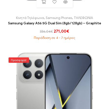
Κινητά Τηλέφωνα
,
Samsung Phones
,
ΤΗΛΕΦΩΝΙΑ
Samsung Galaxy A56 5G Dual Sim (8gb/128gb) – Graphite
271,00
€
336,04
€
Παράδοση σε 4 - 7 ημέρες
Προσφορά!