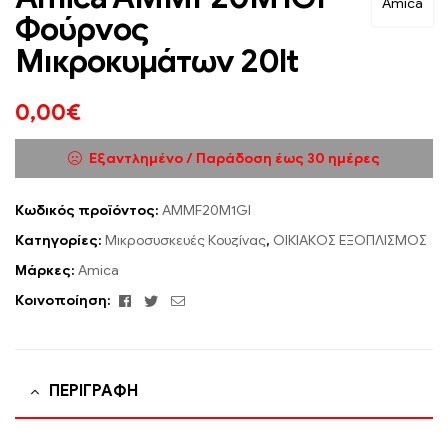
Amica
Φούρνος
Μικροκυμάτων 20lt
0,00
€
Εξαντλημένο / Παράδοση έως 30 ημέρες
Κωδικός προϊόντος:
AMMF20M1GI
Κατηγορίες:
Μικροσυσκευές Κουζίνας
,
ΟΙΚΙΑΚΟΣ ΕΞΟΠΛΙΣΜΟΣ
Μάρκες:
Amica
Facebook
Twitter
Email
Κοινοποίηση:
ΠΕΡΙΓΡΑΦΉ