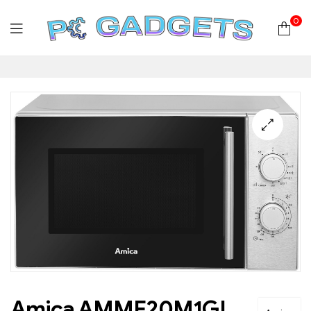
0
PC
Gadgets
Plus
|
Hardware
|
Αναλώσιμα
Amica AMMF20M1GI