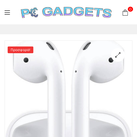
0
PC
Gadgets
Προσφορά!
Plus
|
Hardware
|
Αναλώσιμα