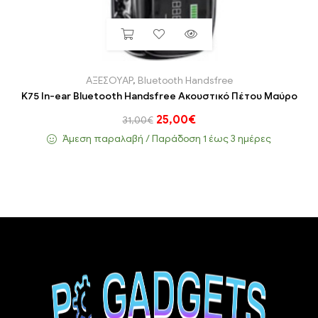
ΑΞΕΣΟΥΑΡ
,
Bluetooth Handsfree
K75 In-ear Bluetooth Handsfree Ακουστικό Πέτου Μαύρο
25,00
€
31,00
€
Άμεση παραλαβή / Παράδoση 1 έως 3 ημέρες