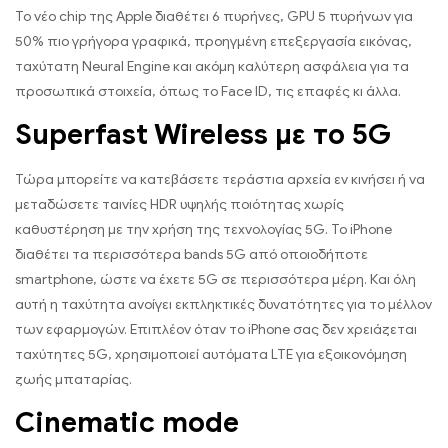
Το νέο chip της Apple διαθέτει 6 πυρήνες, GPU 5 πυρήνων για
50% πιο γρήγορα γραφικά, προηγμένη επεξεργασία εικόνας,
ταχύτατη Neural Engine και ακόμη καλύτερη ασφάλεια για τα
προσωπικά στοιχεία, όπως το Face ID, τις επαφές κι άλλα.
Superfast Wireless με το 5G
Τώρα μπορείτε να κατεβάσετε τεράστια αρχεία εν κινήσει ή να
μεταδώσετε ταινίες HDR υψηλής ποιότητας χωρίς
καθυστέρηση με την χρήση της τεχνολογίας 5G. Το iPhone
διαθέτει τα περισσότερα bands 5G από οποιοδήποτε
smartphone, ώστε να έχετε 5G σε περισσότερα μέρη. Και όλη
αυτή η ταχύτητα ανοίγει εκπληκτικές δυνατότητες για το μέλλον
των εφαρμογών. Επιπλέον όταν το iPhone σας δεν χρειάζεται
ταχύτητες 5G, χρησιμοποιεί αυτόματα LTE για εξοικονόμηση
ζωής μπαταρίας.
Cinematic mode