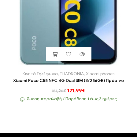
Κινητά Τηλέφωνα
,
ΤΗΛΕΦΩΝΙΑ
,
Xiaomi phones
Xiaomi Poco C85 NFC 4G Dual SIM (8/256GB) Πράσινο
121,99
€
151,26
€
Άμεση παραλαβή / Παράδoση 1 έως 3 ημέρες