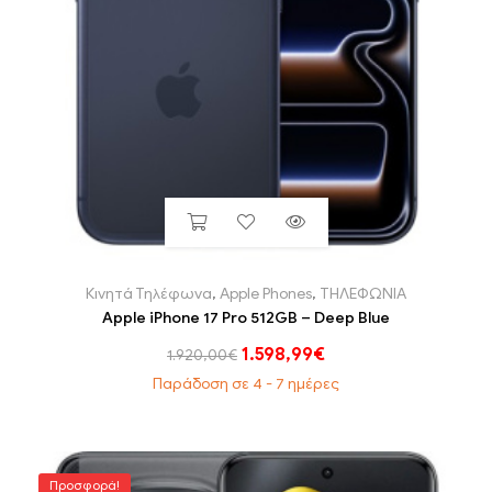
Κινητά Τηλέφωνα
,
Apple Phones
,
ΤΗΛΕΦΩΝΙΑ
Apple iPhone 17 Pro 512GB – Deep Blue
1.598,99
€
1.920,00
€
Παράδοση σε 4 - 7 ημέρες
Προσφορά!