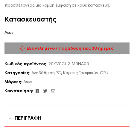
προσθέτοντας μια κομψή έμφαση σε κάθε κατασκευή.
Κατασκευαστής
Asus
Εξαντλημένο / Παράδοση έως 30 ημέρες
Κωδικός προϊόντος:
90YV0CH2-M0NA00
Κατηγορίες:
Αναβάθμιση PC
,
Κάρτες Γραφικών-GPU
Μάρκες:
Asus
Facebook
Twitter
Email
Κοινοποίηση:
ΠΕΡΙΓΡΑΦΉ