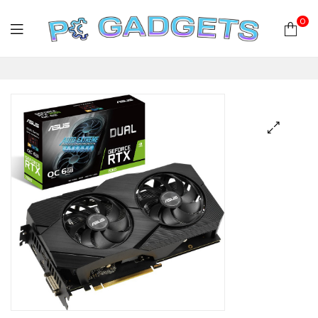
0
PC
Gadgets
Plus
|
Hardware
|
Αναλώσιμα