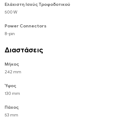
Ελάχιστη Ισχύς Τροφοδοτικού
500 W
Power Connectors
8-pin
Διαστάσεις
Μήκος
242 mm
Ύψος
130 mm
Πάχος
53 mm