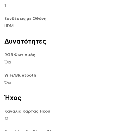
1
Συνδέσεις με Οθόνη
HDMI
Δυνατότητες
RGB Φωτισμός
Όχι
WiFi/Bluetooth
Όχι
Ήχος
Κανάλια Κάρτας Ήχου
7.1