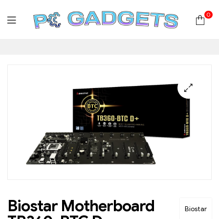
0
PC
Gadgets
Plus
|
Hardware
|
Αναλώσιμα
Biostar Motherboard
Biostar