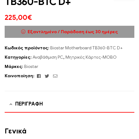
TB360-BTC D+
225,00
€
Εξαντλημένο / Παράδοση έως 30 ημέρες
Κωδικός προϊόντος:
Biostar Motherboard TB360-BTC D+
Κατηγορίες:
Αναβάθμιση PC
,
Μητρικές Κάρτες-MOBO
Μάρκες:
Biostar
Facebook
Twitter
Email
Κοινοποίηση:
ΠΕΡΙΓΡΑΦΉ
Γενικά