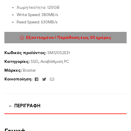
Χωρητικότητα: 120GB
Write Speed: 380MB/s
Read Speed: 530MB/s
Εξαντλημένο / Παράδοση έως 30 ημέρες
Κωδικός προϊόντος:
SM120S2E31
Κατηγορίες:
SSD
,
Αναβάθμιση PC
Μάρκες:
Biostar
Facebook
Twitter
Email
Κοινοποίηση:
ΠΕΡΙΓΡΑΦΉ