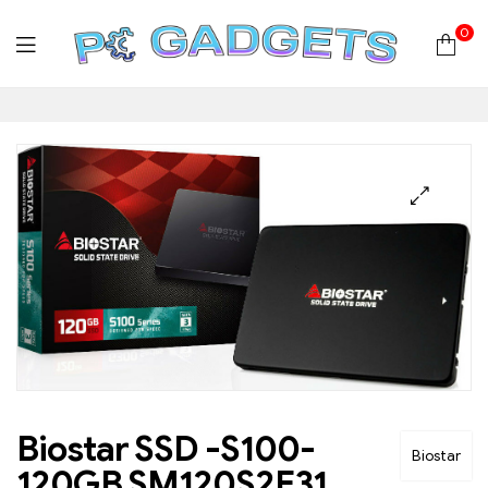
0
PC
Gadgets
Plus
|
Hardware
|
Αναλώσιμα
Biostar SSD -S100-
Biostar
120GB SM120S2E31