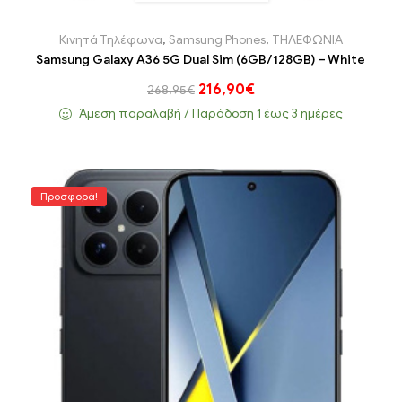
Κινητά Τηλέφωνα
,
Samsung Phones
,
ΤΗΛΕΦΩΝΙΑ
Samsung Galaxy A36 5G Dual Sim (6GB/128GB) – White
216,90
€
268,95
€
Άμεση παραλαβή / Παράδoση 1 έως 3 ημέρες
Προσφορά!