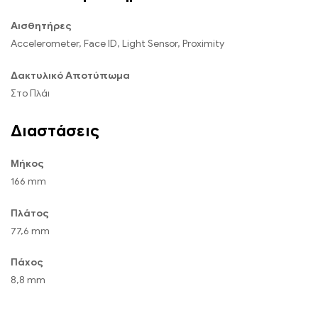
Αισθητήρες
Accelerometer, Face ID, Light Sensor, Proximity
Δακτυλικό Αποτύπωμα
Στο Πλάι
Διαστάσεις
Μήκος
166 mm
Πλάτος
77,6 mm
Πάχος
8,8 mm