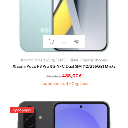
Κινητά Τηλέφωνα
,
ΤΗΛΕΦΩΝΙΑ
,
Xiaomi phones
Xiaomi Poco F8 Pro 5G NFC Dual SIM (12/256GB) Μπλε
488,00
€
605,12
€
Παράδοση σε 4 - 7 ημέρες
Προσφορά!