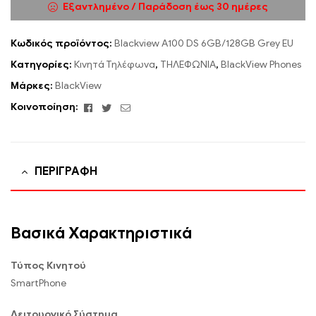
Εξαντλημένο / Παράδοση έως 30 ημέρες
Κωδικός προϊόντος:
Blackview A100 DS 6GB/128GB Grey EU
Κατηγορίες:
Κινητά Τηλέφωνα
,
ΤΗΛΕΦΩΝΙΑ
,
BlackView Phones
Μάρκες:
BlackView
Facebook
Twitter
Email
Κοινοποίηση:
ΠΕΡΙΓΡΑΦΉ
Βασικά Χαρακτηριστικά
Τύπος Κινητού
SmartPhone
Λειτουργικό Σύστημα