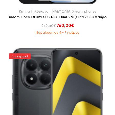
Κινητά Τηλέφωνα
,
ΤΗΛΕΦΩΝΙΑ
,
Xiaomi phones
Xiaomi Poco F8 Ultra 5G NFC Dual SIM (12/256GB) Μαύρο
760,00
€
942,40
€
Παράδοση σε 4 - 7 ημέρες
Προσφορά!