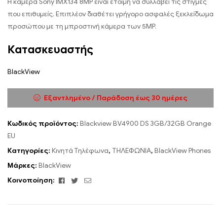
Η κάμερα Sony IMX134 8MP είναι έτοιμη να συλλάβει τις στιγμές
που επιθυμείς. Επιπλέον διαθέτει γρήγορο ασφαλές ξεκλείδωμα
προσώπου με τη μπροστινή κάμερα των 5MP.
Κατασκευαστής
BlackView
Εξαντλημένο / Παράδοση έως 30 ημέρες
Κωδικός προϊόντος:
Blackview BV4900 DS 3GB/32GB Orange
EU
Κατηγορίες:
Κινητά Τηλέφωνα
,
ΤΗΛΕΦΩΝΙΑ
,
BlackView Phones
Μάρκες:
BlackView
Facebook
Twitter
Email
Κοινοποίηση: