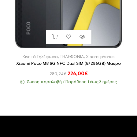
Κινητά Τηλέφωνα
,
ΤΗΛΕΦΩΝΙΑ
,
Xiaomi phones
Xiaomi Poco M8 5G NFC Dual SIM (8/256GB) Μαύρο
226,00
€
280,24
€
Άμεση παραλαβή / Παράδoση 1 έως 3 ημέρες