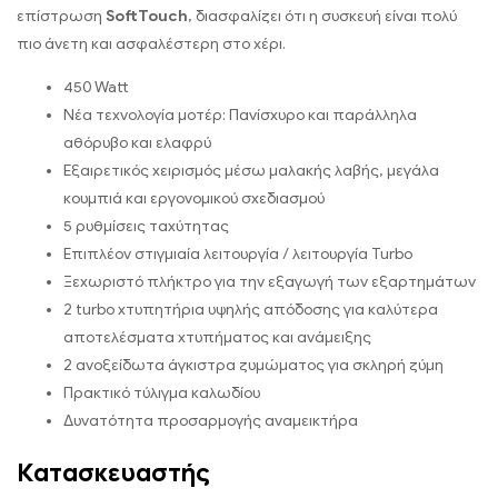
επίστρωση
SoftTouch
, διασφαλίζει ότι η συσκευή είναι πολύ
πιο άνετη και ασφαλέστερη στο χέρι.
450 Watt
Νέα τεχνολογία μοτέρ: Πανίσχυρο και παράλληλα
αθόρυβο και ελαφρύ
Εξαιρετικός χειρισμός μέσω μαλακής λαβής, μεγάλα
κουμπιά και εργονομικού σχεδιασμού
5 ρυθμίσεις ταχύτητας
Επιπλέον στιγμιαία λειτουργία / λειτουργία Turbo
Ξεχωριστό πλήκτρο για την εξαγωγή των εξαρτημάτων
2 turbo χτυπητήρια υψηλής απόδοσης για καλύτερα
αποτελέσματα χτυπήματος και ανάμειξης
2 ανοξείδωτα άγκιστρα ζυμώματος για σκληρή ζύμη
Πρακτικό τύλιγμα καλωδίου
Δυνατότητα προσαρμογής αναμεικτήρα
Κατασκευαστής