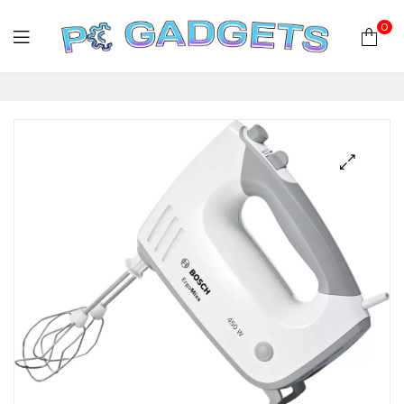
0
PC
Gadgets
Plus
|
Hardware
|
Αναλώσιμα