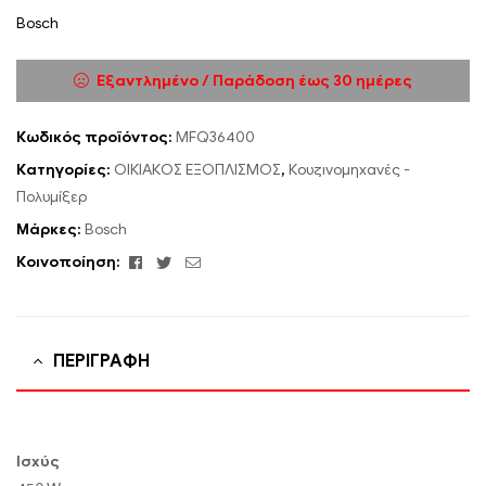
Bosch
Εξαντλημένο / Παράδοση έως 30 ημέρες
Κωδικός προϊόντος:
MFQ36400
Κατηγορίες:
ΟΙΚΙΑΚΟΣ ΕΞΟΠΛΙΣΜΟΣ
,
Κουζινομηχανές -
Πολυμίξερ
Μάρκες:
Bosch
Facebook
Twitter
Email
Κοινοποίηση:
ΠΕΡΙΓΡΑΦΉ
Ισχύς