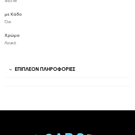
450 W
με Κάδο
Όχι
Χρώμα
Λευκό
ΕΠΙΠΛΈΟΝ ΠΛΗΡΟΦΟΡΊΕΣ