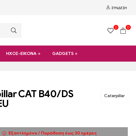
ΣΎΝΔΕΣΗ
2
0
ΗΧΟΣ-ΕΙΚΟΝΑ
GADGETS
illar CAT B40/DS
Caterpillar
EU
Εξαντλημένο / Παράδοση έως 30 ημέρες