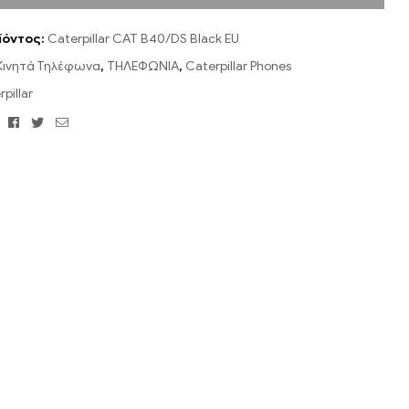
ϊόντος:
Caterpillar CAT B40/DS Black EU
Κινητά Τηλέφωνα
,
ΤΗΛΕΦΩΝΙΑ
,
Caterpillar Phones
pillar
Facebook
Twitter
Email
: