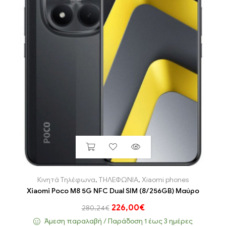
Κινητά Τηλέφωνα
,
ΤΗΛΕΦΩΝΙΑ
,
Xiaomi phones
Xiaomi Poco M8 5G NFC Dual SIM (8/256GB) Μαύρο
226,00
€
280,24
€
Άμεση παραλαβή / Παράδoση 1 έως 3 ημέρες