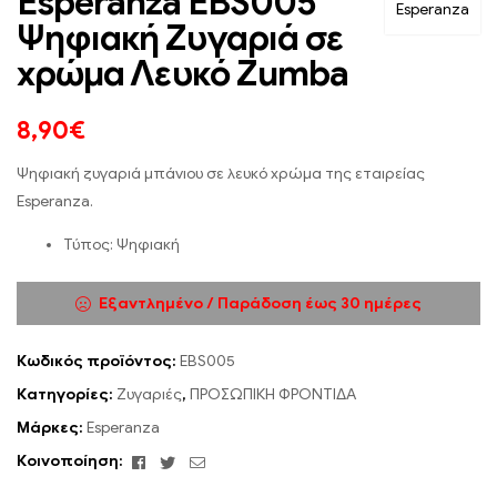
Esperanza EBS005
Esperanza
Ψηφιακή Ζυγαριά σε
χρώμα Λευκό Zumba
8,90
€
Ψηφιακή ζυγαριά μπάνιου σε λευκό χρώμα της εταιρείας
Esperanza.
Τύπος: Ψηφιακή
Εξαντλημένο / Παράδοση έως 30 ημέρες
Κωδικός προϊόντος:
EBS005
Κατηγορίες:
Ζυγαριές
,
ΠΡΟΣΩΠΙΚΗ ΦΡΟΝΤΙΔΑ
Μάρκες:
Esperanza
Facebook
Twitter
Email
Κοινοποίηση: