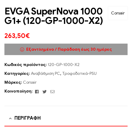
EVGA SuperNova 1000
Corsair
G1+ (120-GP-1000-X2)
263,50
€
Εξαντλημένο / Παράδοση έως 30 ημέρες
Κωδικός προϊόντος:
120-GP-1000-X2
Κατηγορίες:
Αναβάθμιση PC
,
Τροφοδοτικά-PSU
Μάρκες:
Corsair
Facebook
Twitter
Email
Κοινοποίηση:
ΠΕΡΙΓΡΑΦΉ