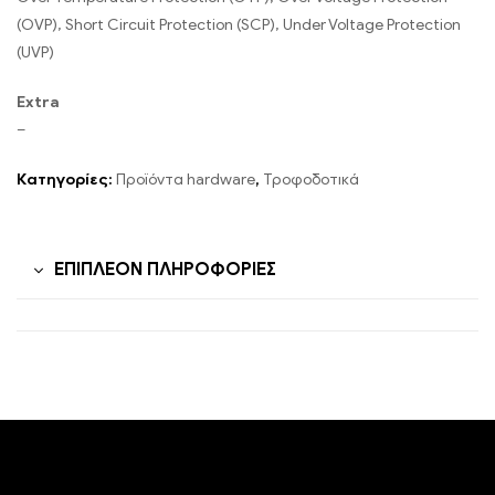
(OVP), Short Circuit Protection (SCP), Under Voltage Protection
(UVP)
Extra
–
Κατηγορίες:
Προϊόντα hardware
,
Τροφοδοτικά
ΕΠΙΠΛΈΟΝ ΠΛΗΡΟΦΟΡΊΕΣ