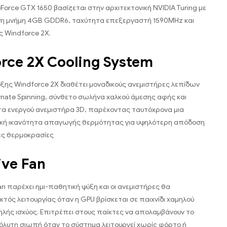
Force GTX 1650 βασίζεται στην αρχιτεκτονική NVIDIA Turing με
 μνήμη 4GB GDDR6, ταχύτητα επεξεργαστή 1590MHz και
 Windforce 2X.
rce 2X Cooling System
ξης Windforce 2X διαθέτει μοναδικούς ανεμιστήρες λεπίδων
nate Spinning, σύνθετο σωλήνα χαλκού άμεσης αφής και
τα ενεργού ανεμιστήρα 3D, παρέχοντας ταυτόχρονα μια
κή ικανότητα απαγωγής θερμότητας για υψηλότερη απόδοση
ες θερμοκρασίες
ive Fan
an παρέχει ημι-παθητική ψύξη και οι ανεμιστήρες θα
κτός λειτουργίας όταν η GPU βρίσκεται σε παιχνίδι χαμηλού
ηλής ισχύος. Επιτρέπει στους παίκτες να απολαμβάνουν το
πόλυτη σιωπή όταν το σύστημα λειτουργεί χωρίς φόρτο ή