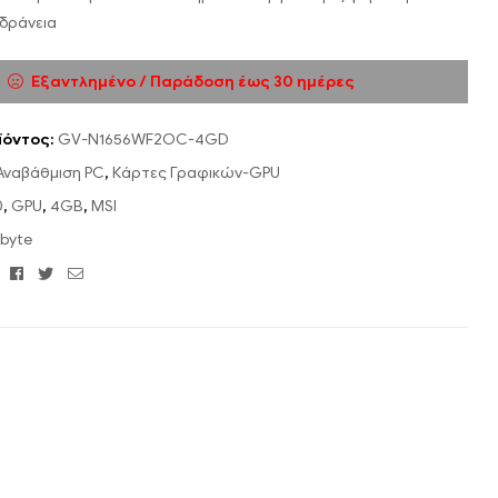
αδράνεια
Εξαντλημένο / Παράδοση έως 30 ημέρες
ϊόντος:
GV-N1656WF2OC-4GD
Αναβάθμιση PC
,
Κάρτες Γραφικών-GPU
0
,
GPU
,
4GB
,
MSI
byte
Facebook
Twitter
Email
: