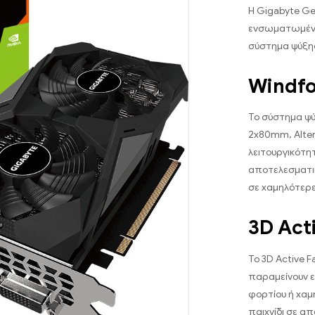
Η Gigabyte Ge
ενσωματωμένη
σύστημα ψύξης
Windfo
Το σύστημα ψύ
2x80mm, Alter
λειτουργικότη
αποτελεσματι
σε χαμηλότερ
3D Act
Το 3D Active F
παραμείνουν ε
φορτίου ή χαμ
παιχνίδι σε α