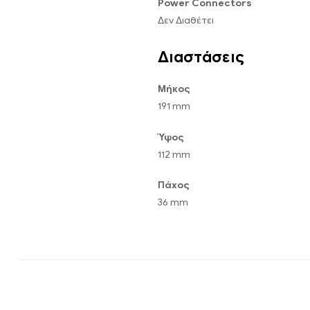
Power Connectors
Δεν Διαθέτει
Διαστάσεις
Μήκος
191 mm
Ύψος
112 mm
Πάχος
36 mm