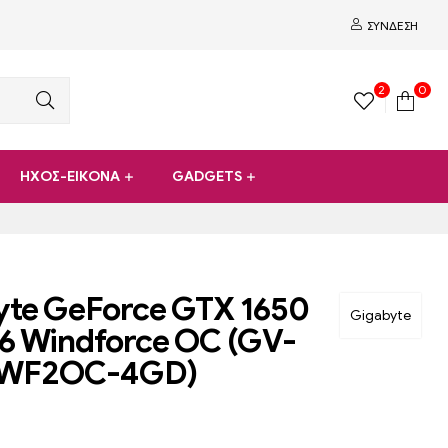
ΣΎΝΔΕΣΗ
2
0
ΗΧΟΣ-ΕΙΚΟΝΑ
GADGETS
yte GeForce GTX 1650
Gigabyte
6 Windforce OC (GV-
6WF2OC-4GD)