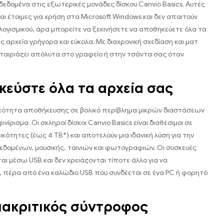
εδομένα στις εξωτερικές μονάδες δίσκου Canvio Basics. Αυτές
ναι έτοιμες για χρήση στα Microsoft Windows και δεν απαιτούν
ογισμικού, άρα μπορείτε να ξεκινήσετε να αποθηκεύετε όλα τα
 αρχεία γρήγορα και εύκολα. Με διαχρονική σχεδίαση και ματ
 ταιριάζει απόλυτα στο γραφείο ή στην τσάντα σας όταν
εύστε όλα τα αρχεία σας
κότητα αποθήκευσης σε βολικό περίβλημα μικρών διαστάσεων
ινίρισμα. Οι σκληροί δίσκοι Canvio Basics είναι διαθέσιμοι σε
κότητες (έως 4 TB*) και αποτελούν μια ιδανική λύση για την
δομένων, μουσικής, ταινιών και φωτογραφιών. Οι συσκευές
ι μέσω USB και δεν χρειάζονται τίποτε άλλο για να
, πέρα από ένα καλώδιο USB που συνδέεται σε ένα PC ή φορητό
ιακριτικός σύντροφος