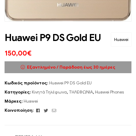
Huawei P9 DS Gold EU
Huawei
150,00
€
Εξαντλημένο / Παράδοση έως 30 ημέρες
Κωδικός προϊόντος:
Huawei P9 DS Gold EU
Κατηγορίες:
Κινητά Τηλέφωνα
,
ΤΗΛΕΦΩΝΙΑ
,
Huawei Phones
Μάρκες:
Huawei
Facebook
Twitter
Email
Κοινοποίηση: