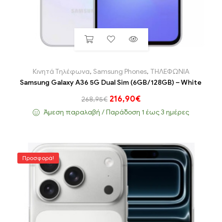
Κινητά Τηλέφωνα
,
Samsung Phones
,
ΤΗΛΕΦΩΝΙΑ
Samsung Galaxy A36 5G Dual Sim (6GB/128GB) – White
216,90
€
268,95
€
Άμεση παραλαβή / Παράδoση 1 έως 3 ημέρες
Προσφορά!