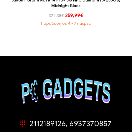
Xiaomi Redmi Note 14 Pro+ 5G NFC Dual SIM (8/256GB)
Midnight Black
259,99
€
322,38
€
Παράδοση σε 4 - 7 ημέρες
2112189126, 6937370857