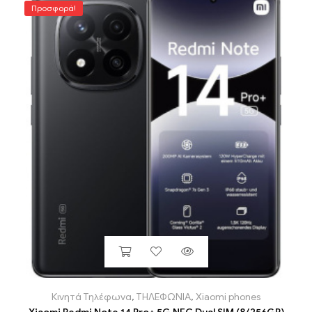
Προσφορά!
Κινητά Τηλέφωνα
,
ΤΗΛΕΦΩΝΙΑ
,
Xiaomi phones