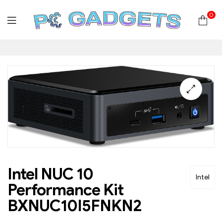
0
PC
Gadgets
Plus
|
Hardware
|
Intel NUC 10
Intel
Performance Kit
Αναλώσιμα
BXNUC10I5FNKN2