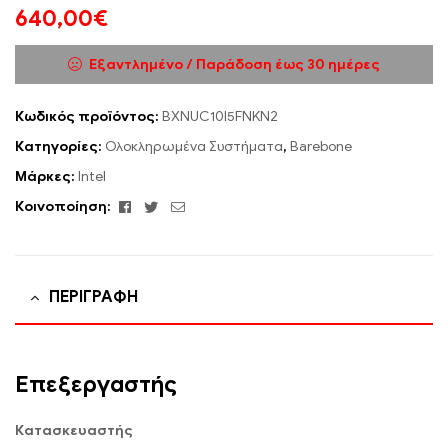
640,00
€
Εξαντλημένο / Παράδοση έως 30 ημέρες
Κωδικός προϊόντος:
BXNUC10I5FNKN2
Κατηγορίες:
Ολοκληρωμένα Συστήματα
,
Barebone
Μάρκες:
Intel
Facebook
Twitter
Email
Κοινοποίηση:
ΠΕΡΙΓΡΑΦΉ
Επεξεργαστής
Κατασκευαστής