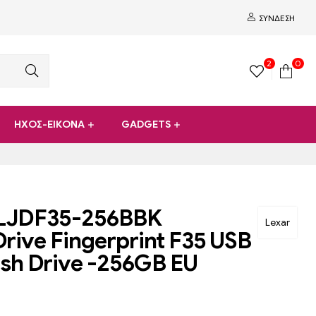
ΣΎΝΔΕΣΗ
2
0
ΗΧΟΣ-ΕΙΚΟΝΑ
GADGETS
 LJDF35-256BBK
Lexar
ive Fingerprint F35 USB
ash Drive -256GB EU