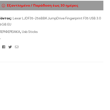
Εξαντλημένο / Παράδοση έως 30 ημέρες
ϊόντος:
Lexar LJDF35-256BBK JumpDrive Fingerprint F35 USB 3.0
56GB EU
ΠΕΡΙΦΕΡΕΙΑΚΑ
,
Usb Sticks
r
Facebook
Twitter
Email
: