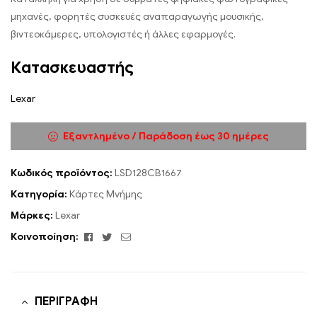
μηχανές, φορητές συσκευές αναπαραγωγής μουσικής,
βιντεοκάμερες, υπολογιστές ή άλλες εφαρμογές.
Κατασκευαστής
Lexar
Εξαντλημένο / Παράδοση έως 30 ημέρες
Κωδικός προϊόντος:
LSD128CB1667
Κατηγορία:
Κάρτες Μνήμης
Μάρκες:
Lexar
Facebook
Twitter
Email
Κοινοποίηση:
ΠΕΡΙΓΡΑΦΉ