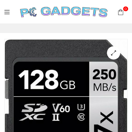
0
PC
Gadgets
Plus
|
Hardware
|
Αναλώσιμα