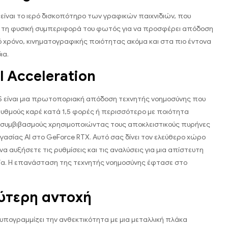
g είναι το ιερό δισκοπότηρο των γραφικών παιχνιδιών, που
 τη φυσική συμπεριφορά του φωτός για να προσφέρει απόδοση
 χρόνο, κινηματογραφικής ποιότητας ακόμα και στα πιο έντονα
ια.
I Acceleration
S είναι μια πρωτοποριακή απόδοση τεχνητής νοημοσύνης που
 ρυθμούς καρέ κατά 1,5 φορές ή περισσότερο με ποιότητα
 συμβιβασμούς χρησιμοποιώντας τους αποκλειστικούς πυρήνες
γασίας AI στο GeForce RTX. Αυτό σας δίνει τον ελεύθερο χώρο
α αυξήσετε τις ρυθμίσεις και τις αναλύσεις για μια απίστευτη
ία. Η επανάσταση της τεχνητής νοημοσύνης έφτασε στο
ύτερη αντοχή
υπογραμμίζει την ανθεκτικότητα με μια μεταλλική πλάκα