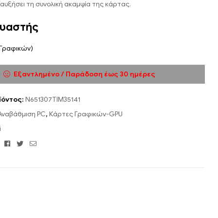
 αυξήσει τη συνολική ακαμψία της κάρτας.
υαστής
 Γραφικών)
Εξαντλημένο / Παράδοση έως 30 ημέρες
ϊόντος:
N651307TIM35141
Αναβάθμιση PC
,
Κάρτες Γραφικών-GPU
i
Facebook
Twitter
Email
: