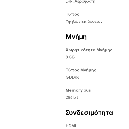
LHR, Αερόψυκτη
Τύπος
Υψηλών Επιδόσεων
Μνήμη
Χωρητικότητα Μνήμης
8 GB
Τύπος Μνήμης
GDDR6
Memory bus
256 bit
Συνδεσιμότητα
HDMI