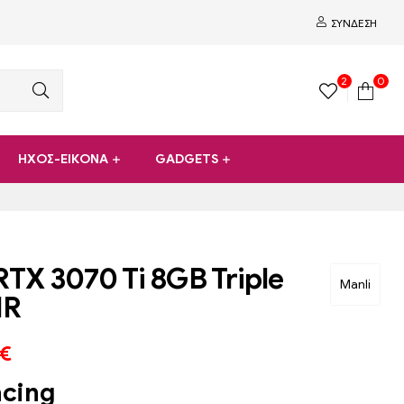
ΣΎΝΔΕΣΗ
2
0
ΗΧΟΣ-ΕΙΚΟΝΑ
GADGETS
RTX 3070 Ti 8GB Triple
Manli
HR
€
acing