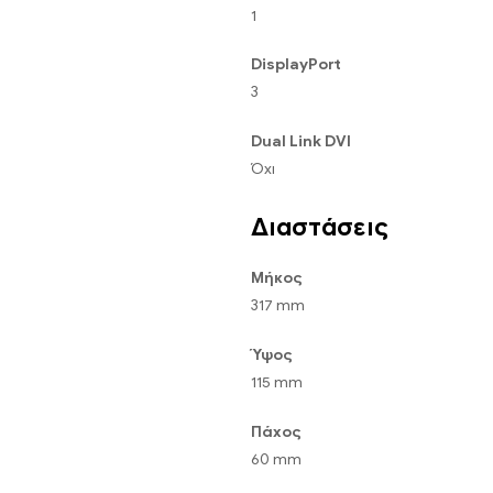
1
DisplayPort
3
Dual Link DVI
Όχι
Διαστάσεις
Μήκος
317 mm
Ύψος
115 mm
Πάχος
60 mm