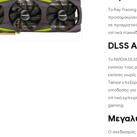
Το Ray Tracin
προσομοιώνει
σε πραγματικό
οπτικά παιχνίδ
DLSS A
Το NVIDIA DLS
ενισχύει τους
εικόνας χωρίς
Tensor επεξερ
απόδοσης για ν
οπτική εμπειρ
gaming.
Μεγαλ
Ο σχεδιασμός 