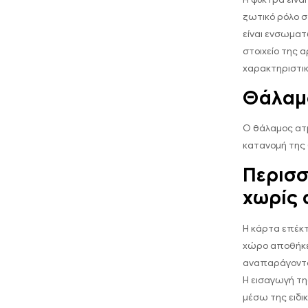
ζωτικό ρόλο στ
είναι ενσωματ
στοιχείο της 
χαρακτηριστικ
Θάλαμ
Ο θάλαμος ατμ
κατανομή της 
Περισ
χωρίς 
Η κάρτα επέκτ
χώρο αποθήκευ
αναπαράγοντα
Η εισαγωγή τη
μέσω της ειδ