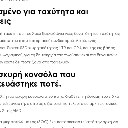
σμένο για ταχύτητα και
εις
κή ταχύτητας του Xbox ξεκλειδώνει νέες δυνατότητες ταχύτητας
 μέσω του πρωτοποριακού συνδυασμού υλικού, ενός
υ δίσκου SSD χωρητικότητας 1 TB και CPU, και της εις βάθος
 λογισμικού, για τη δημιουργία πιο πλούσιων και πιο δυναμικών
ν έχετε δει ποτέ ξανά στο παρελθόν.
ισχυρή κονσόλα που
ευάστηκε ποτέ.
 X, η πιο ισχυρή κονσόλα από ποτέ, διαθέτει τη δύναμη του ειδικά
επεξεργαστή, ο οποίος αξιοποιεί τις τελευταίες αρχιτεκτονικές
A 2 της AMD.
α μικροκυκλώματος (SOC) έχει κατασκευαστεί από την αρχή για