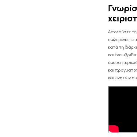
Γνωρίσ
χειρισ
Απολαύστε τη 
σμιλεμένες επ
κατά τη διάρκ
και ένα υβριδ
άμεσα περιεχ
και πραγματο
και κινητών σ