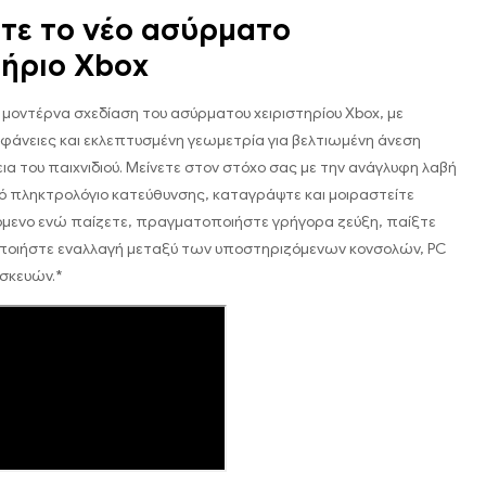
τε το νέο ασύρματο
τήριο Xbox
μοντέρνα σχεδίαση του ασύρματου χειριστηρίου Xbox, με
ιφάνειες και εκλεπτυσμένη γεωμετρία για βελτιωμένη άνεση
εια του παιχνιδιού. Μείνετε στον στόχο σας με την ανάγλυφη λαβή
ικό πληκτρολόγιο κατεύθυνσης, καταγράψτε και μοιραστείτε
όμενο ενώ παίζετε, πραγματοποιήστε γρήγορα ζεύξη, παίξτε
ποιήστε εναλλαγή μεταξύ των υποστηριζόμενων κονσολών, PC
υσκευών.*