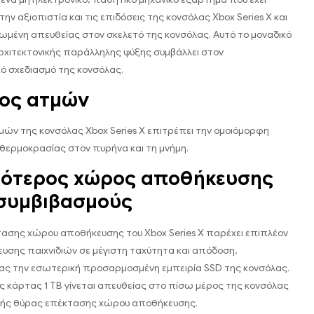
ην αξιοπιστία και τις επιδόσεις της κονσόλας Xbox Series X και
ωμένη απευθείας στον σκελετό της κονσόλας. Αυτό το μοναδικό
αρχιτεκτονικής παράλληλης ψύξης συμβάλλει στον
ό σχεδιασμό της κονσόλας.
ος ατμών
ών της κονσόλας Xbox Series X επιτρέπει την ομοιόμορφη
θερμοκρασίας στον πυρήνα και τη μνήμη.
σότερος χώρος αποθήκευσης
συμβιβασμούς
ασης χώρου αποθήκευσης του Xbox Series X παρέχει επιπλέον
σης παιχνιδιών σε μέγιστη ταχύτητα και απόδοση,
ς την εσωτερική προσαρμοσμένη εμπειρία SSD της κονσόλας.
ς κάρτας 1 TB γίνεται απευθείας στο πίσω μέρος της κονσόλας
ικής θύρας επέκτασης χώρου αποθήκευσης.