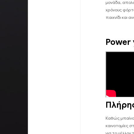
μονάδα, απολα
χρόνους φόρτ
παιχνίδι και α
Power 
Πλήρη
Καθώς μπαίνουμ
καινοτομίες σ
για το μέλλον 