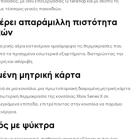
πιδόσεις, με ισχύ επεξεργασίας 12 teraflop και με σκοπό τη
ε τέσσερις γενεές παιχνιδιών.
ρει απαράμιλλη πιστότητα
κών
ια ροής αέρα κατανέμουν ομοιόμορφα τις θερμοκρασίες που
πό τα προηγμένα εσωτερικά εξαρτήματα, διατηρώντας την
ρή και αθόρυβη.
μένη μητρική κάρτα
ά σε μια κονσόλα, μια πρωτοποριακή διαιρεμένη μητρική κάρτα
εσωτερική θερμοκρασία της κονσόλας Xbox Series X σε
εγχόμενα επίπεδα, επιτρέποντας στην κονσόλα να παράγει
νέργεια.
ός με ψύκτρα
 ένα μη ηλεκτρονικό, παθητικό μηχανικό εξάρτημα που έχει