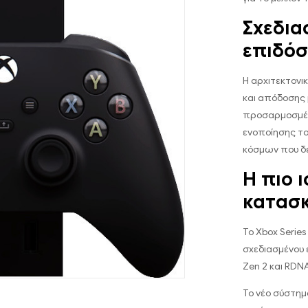
Σχεδια
επιδόσ
Η αρχιτεκτονι
και απόδοσης
προσαρμοσμένο
ενοποίησης του
κόσμων που δε
Η πιο 
κατασκ
Το Xbox Series
σχεδιασμένου 
Zen 2 και RDN
Το νέο σύστημ