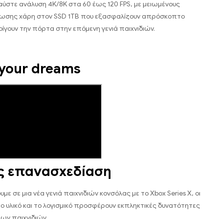
ύστε ανάλυση 4K/8K στα 60 έως 120 FPS, με μειωμένους
ωσης χάρη στον SSD 1TB που εξασφαλίζουν απρόσκοπτο
νοίγουν την πόρτα στην επόμενη γενιά παιχνιδιών.
your dreams
ς επανασχεδίαση
ε σε μια νέα γενιά παιχνιδιών κονσόλας με το Xbox Series X, οι
το υλικό και το λογισμικό προσφέρουν εκπληκτικές δυνατότητες
των παιχνιδιών.