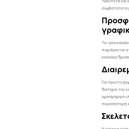
ταχύτητα και ε
συμβατότητα μ
Προσφέ
γραφι
Τα τρία κανάλ
παράγονται α
κονσόλα δροσε
Διαιρε
Για πρώτη φορ
διατηρεί την 
ομοιόμορφα ελ
περισσότερη ε
Σκελετ
Η ψύκτρα είναι