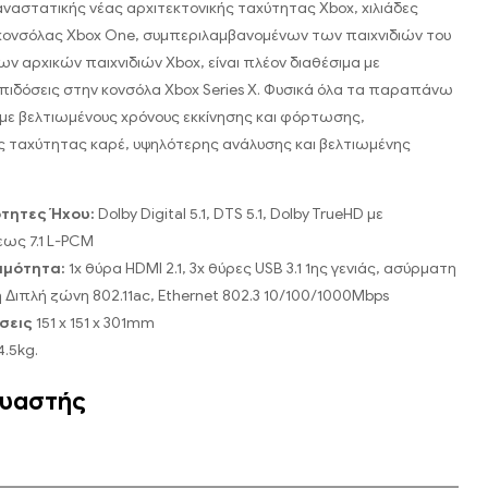
αστατικής νέας αρχιτεκτονικής ταχύτητας Xbox, χιλιάδες
 κονσόλας Xbox One, συμπεριλαμβανομένων των παιχνιδιών του
ων αρχικών παιχνιδιών Xbox, είναι πλέον διαθέσιμα με
πιδόσεις στην κονσόλα Xbox Series X. Φυσικά όλα τα παραπάνω
με βελτιωμένους χρόνους εκκίνησης και φόρτωσης,
 ταχύτητας καρέ, υψηλότερης ανάλυσης και βελτιωμένης
τητες Ήχου:
Dolby Digital 5.1, DTS 5.1, Dolby TrueHD με
εως 7.1 L-PCM
ιμότητα:
1x θύρα HDMI 2.1, 3x θύρες USB 3.1 1ης γενιάς, ασύρματη
 Διπλή ζώνη 802.11ac, Ethernet 802.3 10/100/1000Mbps
σεις
151 x 151 x 301mm
.5kg.
υαστής