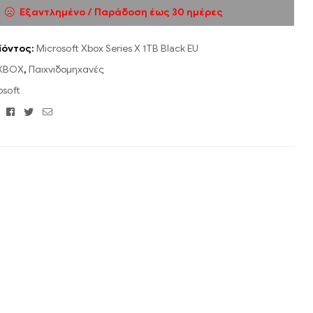
Εξαντλημένο / Παράδοση έως 30 ημέρες
ϊόντος:
Microsoft Xbox Series X 1TB Black EU
XBOX
,
Παιχνιδομηχανές
osoft
Facebook
Twitter
Email
: