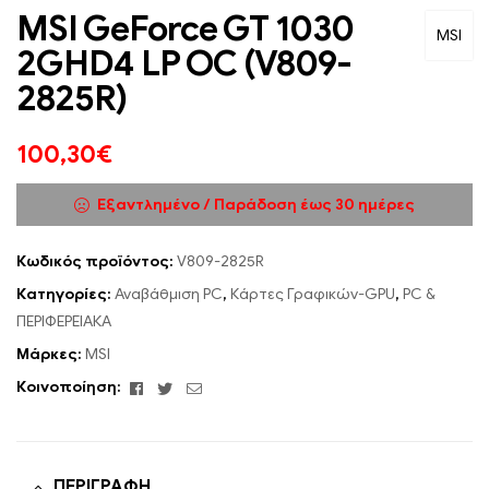
MSI GeForce GT 1030
MSI
2GHD4 LP OC (V809-
2825R)
100,30
€
Εξαντλημένο / Παράδοση έως 30 ημέρες
Κωδικός προϊόντος:
V809-2825R
Κατηγορίες:
Αναβάθμιση PC
,
Κάρτες Γραφικών-GPU
,
PC &
ΠΕΡΙΦΕΡΕΙΑΚΑ
Μάρκες:
MSI
Facebook
Twitter
Email
Κοινοποίηση:
ΠΕΡΙΓΡΑΦΉ