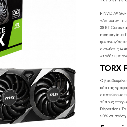
Η NVIDIA® GeF
«Ampere» της 
38 RT Cores κ
memory interf
ψυχαγωγίας κα
αναλύσεις 144
«τρέξε» με άν
TORX F
Ο βραβευμένος
κάρτας γραφικ
αποτελεσματικ
τύπους πτερυγ
Dispersion). Τ
50% σε σχέση 