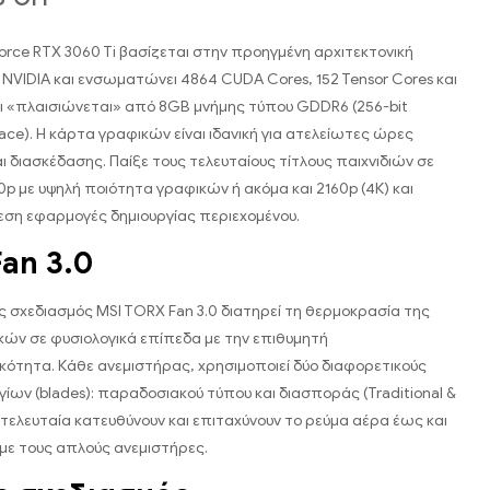
orce RTX 3060 Ti βασίζεται στην προηγμένη αρχιτεκτονική
NVIDIA και ενσωματώνει 4864 CUDA Cores, 152 Tensor Cores και
αι «πλαισιώνεται» από 8GB μνήμης τύπου GDDR6 (256-bit
ace). Η κάρτα γραφικών είναι ιδανική για ατελείωτες ώρες
ι διασκέδασης. Παίξε τους τελευταίους τίτλους παιχνιδιών σε
0p με υψηλή ποιότητα γραφικών ή ακόμα και 2160p (4Κ) και
εση εφαρμογές δημιουργίας περιεχομένου.
an 3.0
 σχεδιασμός MSI TORX Fan 3.0 διατηρεί τη θερμοκρασία της
ών σε φυσιολογικά επίπεδα με την επιθυμητή
ότητα. Κάθε ανεμιστήρας, χρησιμοποιεί δύο διαφορετικούς
ίων (blades): παραδοσιακού τύπου και διασποράς (Traditional &
α τελευταία κατευθύνουν και επιταχύνουν το ρεύμα αέρα έως και
με τους απλούς ανεμιστήρες.