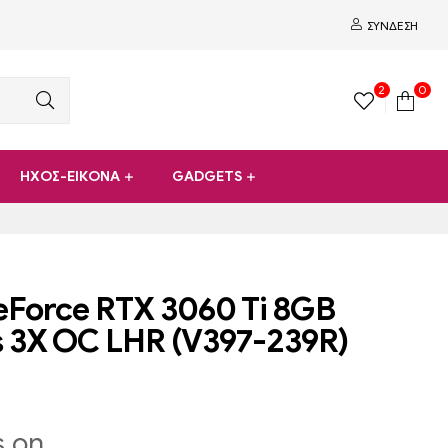
ΣΎΝΔΕΣΗ
2
0
ΗΧΟΣ-ΕΙΚΟΝΑ
GADGETS
eForce RTX 3060 Ti 8GB
 3X OC LHR (V397-239R)
s on