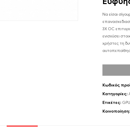
Ευφυής
Να είσαι σίγου
επανασχεδιασμ
3X OC επιτυγχά
ενισχύσει στο
χρήστες τη δυ
αυτοπεποίθησ
Κωδικός προ
Κατηγορίες:
Ετικέτες:
GP
Κοινοποίηση