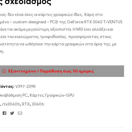
 σχεδιασμός
ρος: δεν είναι όλες οι κάρτες γραφικών ίδιες. Χάρη στο
ένο – custom designed – PCB της GeForce RTX 3060 Ti VENTUS
νεται ακόμα μεγαλύτερη αξιοπιστία. Η MSI έχει αλλάξει και
ιχεία του κυκλώματος τροφοδοσίας, προσφέροντας στους
νατότητα να ωθήσουν την κάρτα γραφικών στα όρια της, με
η.
Εξαντλημένο / Παράδοση έως 30 ημέρες
ϊόντος:
V397-239R
Αναβάθμιση PC
,
Κάρτες Γραφικών-GPU
U
,
rtx3060ti
,
RTX
,
3060ti
Facebook
Twitter
Email
: