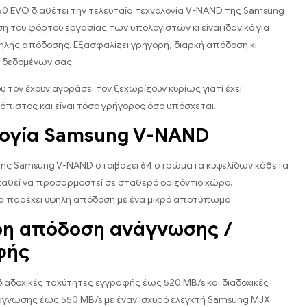
0 EVO διαθέτει την τελευταία τεχνολογία V-NAND της Samsung
ιση του φόρτου εργασίας των υπολογιστών κι είναι ιδανικό για
λής απόδοσης. Εξασφαλίζει γρήγορη, διαρκή απόδοση κι
 δεδομένων σας.
υ τον έχουν αγοράσει τον ξεχωρίζουν κυρίως γιατί έχει
ιόπιστος και είναι τόσο γρήγορος όσο υπόσχεται.
λογία Samsung V-NAND
 της Samsung V-NAND στοιβάζει 64 στρώματα κυψελίδων κάθετα
αθεί να προσαρμοστεί σε σταθερό οριζόντιο χώρο,
α παρέχει υψηλή απόδοση με ένα μικρό αποτύπωμα.
ρη απόδοση ανάγνωσης /
φής
 διαδοχικές ταχύτητες εγγραφής έως 520 MB/s και διαδοχικές
γνωσης έως 550 MB/s με έναν ισχυρό ελεγκτή Samsung MJX