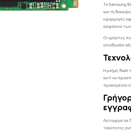
Το Samsung 86
για τη διαχείρ
εφαρμογές υψη
ασφάλεια των
Οι χρήστες πο
αποδειχθεί αξ
Τεχνο
Η μνήμη flash
αντί να προσπ
προκειμένου ν
Γρήγο
εγγρα
Λειτουργεί σε
ταχύτητες ανά