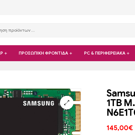
ΑΡ
ΠΡΟΣΩΠΙΚΗ ΦΡΟΝΤΙΔΑ
PC & ΠΕΡΙΦΕΡΕΙΑΚΑ
Samsu
1TB M.
N6E1T
145,00
€