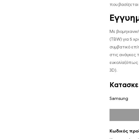
που βασίζεται
Εγγυημ
Με βιομηχανικ
(TBW) για 5 χ
συμβατικό επί
στις ανάγκες 
ευκολία(όπως 
3D).
Κατασκε
Samsung
Κωδικός προ