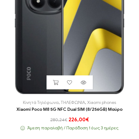
Κινητά Τηλέφωνα
,
ΤΗΛΕΦΩΝΙΑ
,
Xiaomi phones
Xiaomi Poco M8 5G NFC Dual SIM (8/256GB) Μαύρο
226,00
€
280,24
€
Άμεση παραλαβή / Παράδoση 1 έως 3 ημέρες