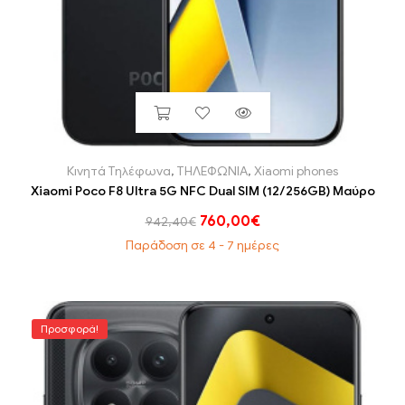
Κινητά Τηλέφωνα
,
ΤΗΛΕΦΩΝΙΑ
,
Xiaomi phones
Xiaomi Poco F8 Ultra 5G NFC Dual SIM (12/256GB) Μαύρο
760,00
€
942,40
€
Παράδοση σε 4 - 7 ημέρες
Προσφορά!