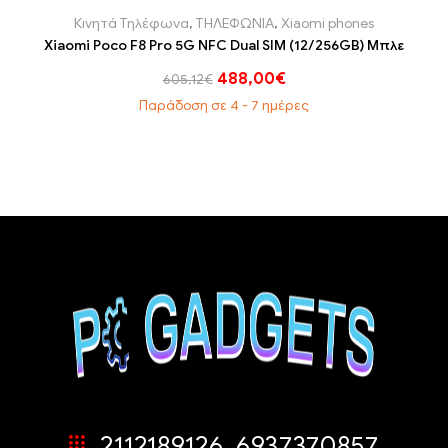
Κινητά Τηλέφωνα
,
ΤΗΛΕΦΩΝΙΑ
,
Xiaomi phones
Xiaomi Poco F8 Pro 5G NFC Dual SIM (12/256GB) Μπλε
488,00
€
605,12
€
Παράδοση σε 4 - 7 ημέρες
2112189126, 6937370857