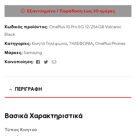
Εξαντλημένο / Παράδοση έως 30 ημέρες
Κωδικός προϊόντος:
OnePlus 10 Pro 5G 12/256GB Volcanic
Black
Κατηγορίες:
Κινητά Τηλέφωνα
,
ΤΗΛΕΦΩΝΙΑ
,
OnePlus Phones
Μάρκες:
Samsung
Facebook
Twitter
Email
Κοινοποίηση:
ΠΕΡΙΓΡΑΦΉ
Βασικά Χαρακτηριστικά
Τύπος Κινητού