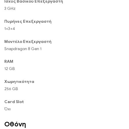
Ισχύς Βασικού Επεξεργαστή
3 GHz
Πυρήνες Επεξεργαστή
1+3+4
Μοντέλο Επεξεργαστή
Snapdragon 8 Gen 1
RAM
12 GB
Χωρητικότητα
256 GB
Card Slot
Όχι
Οθόνη