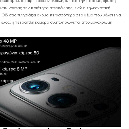
 σχεδιασμού, αφαιρεί σχεδόν ολοκληρωτικά την παραμόρφωση
τιώνοντας την ποιότητα απεικόνισης, ενώ η τηλεσκοπική
 OIS σας πλησιάζει ακόμα περισσότερο στο θέμα που θέλετε να
. Τέλος, η τετραπλή κάμερα συμπληρώνεται από μονόχρωμη