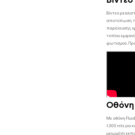
Βίντεο ρεαλισ
αποτύπωση της
παρέλευσης χρ
τοπίου εμφανί
φωτισμού. Προ
Οθόνη 
Με οθόνη Flui
1.300 nits γι
μειωμένη εκπ