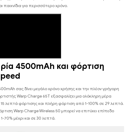
ι παιχνίδια για περισσότερο χρόνο.
ρία 4500mAh και φόρτιση
Speed
00mAh σας δίνει μεγάλο χρόνο χρήσης και την πλέον γρήγορη
ρτιστής Warp Charge 65T εξασφαλίζει μια ολόκληρη μέρα
ε 15 λεπτά φόρτισης και πλήρη φόρτιση από 1-100% σε 29 λεπτά.
ρτιση Warp Charge Wireless 50 μπορεί να επιτύχει επίπεδο
1-70% μέχρι και σε 30 λεπτά.