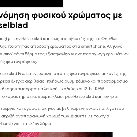
νόμηση φυσικού χρώματος με
selblad
αζί με την Hasselblad και τους πρεσβευτές της, το OnePlus
ηλής ποιότητας απόδοση χρώματος στα smartphone. Αληθινά
φυσικοί τόνοι δέρματος εξασφαλίζουν αναπαραγωγή χρωμάτων
κούς φωτογράφους.
Hasselblad Pro, εμπνευσμένη από τις φωτογραφικές μηχανές της
αρέχει έλεγχο ακριβείας, πλήρως ρυθμιζόμενο και προσαρμόσιμο
κθεσης και ισορροπία λευκού – καθώς και 12-bit RAW.
ο χαρακτηριστικό κουμπί κλείστρου Hasselblad και τον ήχο.
ιτουργία καταγράφει σκηνές με βελτιωμένη ευκρίνεια, λιγότερο
ο ακριβή αναπαραγωγή χρωμάτων. Διαθέτει λειτουργία
burst) για επιπλέον λάμψη.