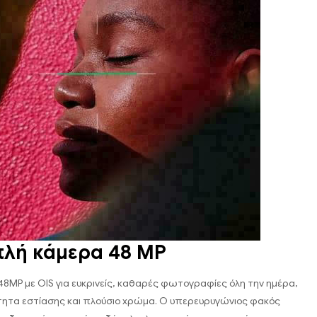
λή κάμερα 48 MP
48MP με OIS για ευκρινείς, καθαρές φωτογραφίες όλη την ημέρα,
τητα εστίασης και πλούσιο χρώμα. Ο υπερευρυγώνιος φακός