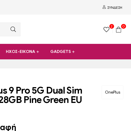
ΣΎΝΔΕΣΗ
2
0
ΗΧΟΣ-ΕΙΚΟΝΑ
GADGETS
s 9 Pro 5G Dual Sim
OnePlus
28GB Pine Green EU
ραφή