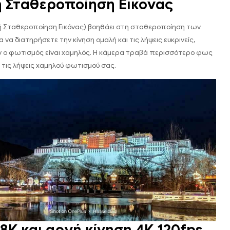
 Σταθεροποίηση Εικόνας
ή Σταθεροποίηση Εικόνας) βοηθάει στη σταθεροποίηση των
 να διατηρήσετε την κίνηση ομαλή και τις λήψεις ευκρινείς,
ν ο φωτισμός είναι χαμηλός. Η κάμερα τραβά περισσότερο φως
ι τις λήψεις χαμηλού φωτισμού σας.
 8Κ και αργή κίνηση 4Κ 120fps