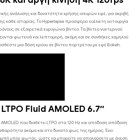
τικής ανάλυσης και δυνατότητα χρήσης ισχυρών εφέ, για ακριβή
 κάθε ιστορίας. Το Hyperlapse προσφέρει ευέλικτη λειτουργία
όνους σε εξαιρετικά ευρυγώνια βίντεο. Τα βίντεο νυχτερινού
ζονται φωτεινά και λεπτομερή, ακόμη και σε συνθήκες χαμηλού
σθέστε μια δόση κρύου σε βίντεο πορτρέτου με εφέ Bokeh.
LTPO Fluid AMOLED 6.7″
d AMOLED που διαθέτει LTPO στα 120 Hz και απόδοση απόδοση
α καθαρότητα ακόμα και στο δυνατό φως της ημέρας. Έχει
ομπή μπλε φωτός, ώστε να μπορείτε να απολαύσετε με άνεση