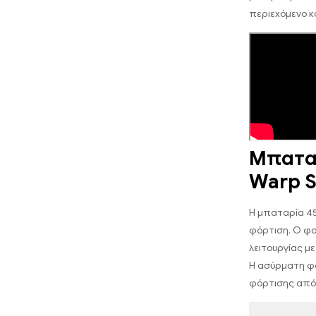
περιεχόμενο κα
Μπατα
Warp 
Η μπαταρία 45
φόρτιση. Ο φο
λειτουργίας μ
Η ασύρματη φό
φόρτισης από 