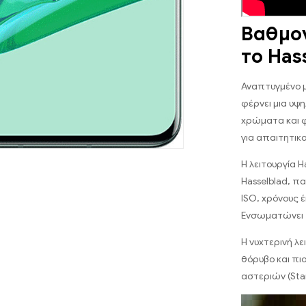
Βαθμο
το Has
Αναπτυγμένο μ
φέρνει μια υψ
χρώματα και 
για απαιτητι
Η λειτουργία 
Hasselblad, π
ISO, χρόνους έ
Ενσωματώνει τ
Η νυχτερινή λε
θόρυβο και πι
αστεριών (Star