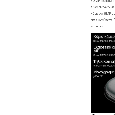
50MP ειδικού
των άκρων βελ
κάμερα 8MP με
απεικονίσετε
κάμερα.