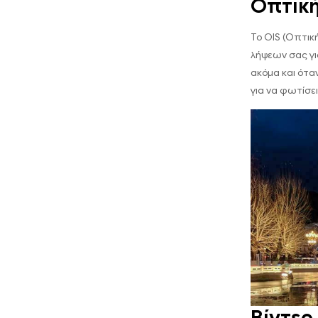
Οπτική
Το OIS (Οπτικ
λήψεων σας για
ακόμα και ότα
για να φωτίσε
Βίντεο