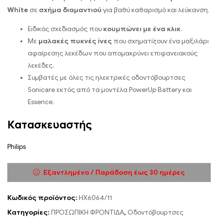
White
σε
σχήμα διαμαντιού
για βαθύ καθαρισμό και λεύκανση.
Ειδικός σχεδιασμός που
κουμπώνει με ένα κλικ
.
Με
μαλακές πυκνές ίνες
που σχηματίζουν ένα μαξιλάρι
αφαίρεσης λεκέδων που απομακρύνει επιφανειακούς
λεκέδες.
Συμβατές με όλες τις ηλεκτρικές οδοντόβουρτσες
Sonicare εκτός από τα μοντέλα PowerUp Battery και
Essence.
Κατασκευαστής
Philips
Εξαντλημένο / Παράδοση έως 30 ημέρες
Κωδικός προϊόντος:
HX6064/11
Κατηγορίες:
ΠΡΟΣΩΠΙΚΗ ΦΡΟΝΤΙΔΑ
,
Οδοντόβουρτσες