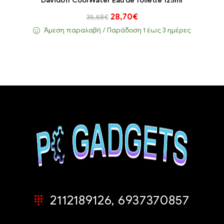
Davidoff Cool Water Eau de Toilette 125ml
28,70
€
35,58
€
Άμεση παραλαβή / Παράδoση 1 έως 3 ημέρες
2112189126, 6937370857