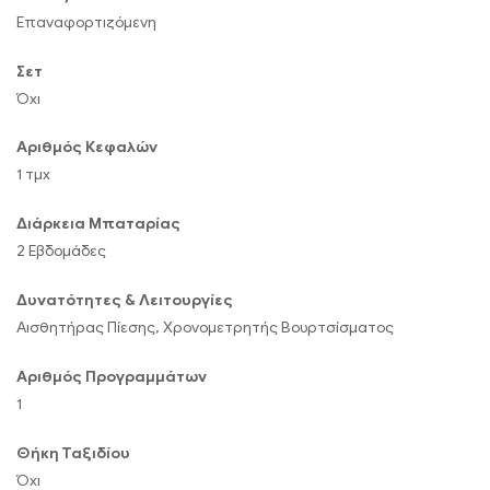
Επαναφορτιζόμενη
Σετ
Όχι
Αριθμός Κεφαλών
1 τμχ
Διάρκεια Μπαταρίας
2 Εβδομάδες
Δυνατότητες & Λειτουργίες
Αισθητήρας Πίεσης, Χρονομετρητής Βουρτσίσματος
Αριθμός Προγραμμάτων
1
Θήκη Ταξιδίου
Όχι