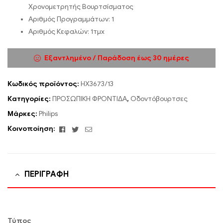
Χρονομετρητής Βουρτσίσματος
Αριθμός Προγραμμάτων: 1
Αριθμός Κεφαλών: 1τμχ
Εξαντλημένο / Παράδοση έως 30 ημέρες
Κωδικός προϊόντος:
HX3673/13
Κατηγορίες:
ΠΡΟΣΩΠΙΚΗ ΦΡΟΝΤΙΔΑ
,
Οδοντόβουρτσες
Μάρκες:
Philips
Facebook
Twitter
Email
Κοινοποίηση:
ΠΕΡΙΓΡΑΦΉ
Τύπος