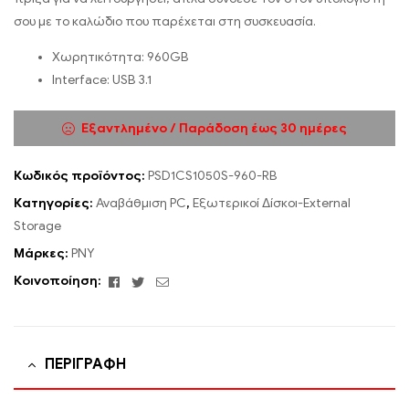
σου με το καλώδιο που παρέχεται στη συσκευασία.
Χωρητικότητα: 960GB
Interface: USB 3.1
Εξαντλημένο / Παράδοση έως 30 ημέρες
Κωδικός προϊόντος:
PSD1CS1050S-960-RB
Κατηγορίες:
Αναβάθμιση PC
,
Εξωτερικοί Δίσκοι-External
Storage
Μάρκες:
PNY
Facebook
Twitter
Email
Κοινοποίηση:
ΠΕΡΙΓΡΑΦΉ