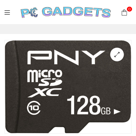
0
PC
Gadgets
Plus
|
Hardware
|
Αναλώσιμα