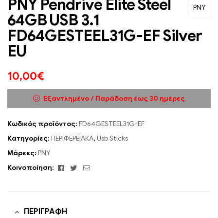
PNY Pendrive Elite Steel
PNY
64GB USB 3.1
FD64GESTEEL31G-EF Silver
EU
10,00
€
Εξαντλημένο / Παράδοση έως 30 ημέρες
Κωδικός προϊόντος:
FD64GESTEEL31G-EF
Κατηγορίες:
ΠΕΡΙΦΕΡΕΙΑΚΑ
,
Usb Sticks
Μάρκες:
PNY
Facebook
Twitter
Email
Κοινοποίηση:
ΠΕΡΙΓΡΑΦΉ