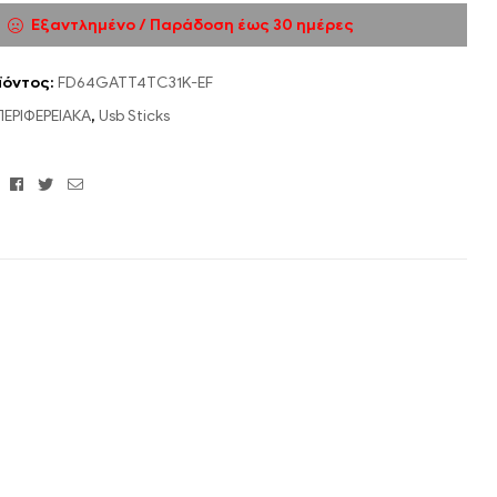
Εξαντλημένο / Παράδοση έως 30 ημέρες
ϊόντος:
FD64GATT4TC31K-EF
ΠΕΡΙΦΕΡΕΙΑΚΑ
,
Usb Sticks
Facebook
Twitter
Email
: