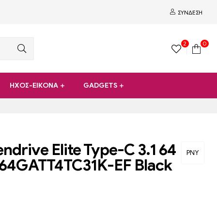
ΣΎΝΔΕΣΗ
2
0
ΗΧΟΣ-ΕΙΚΟΝΑ
GADGETS
ndrive Elite Type-C 3.1 64
PNY
64GATT4TC31K-EF Black