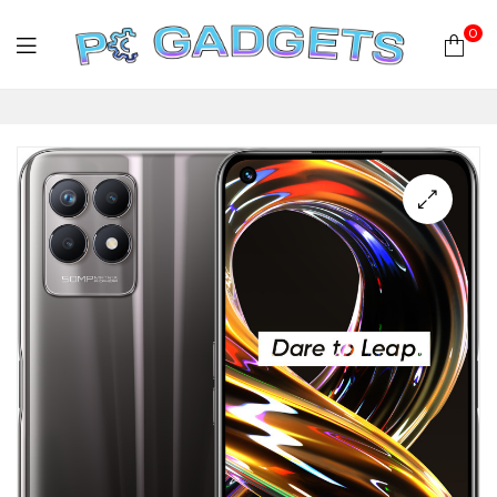
0
PC
Gadgets
Plus
|
Hardware
|
Αναλώσιμα