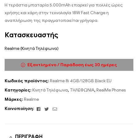
Η τεράστια μπαταρία 5.000mAh επαρκεί για πολλές ώρες
χρήσης και χάρη στην τεχνολογία 18W Fast Charge η
αναπλήρωση της πραγματοποιείται γρήγορα.
Κατασκευαστής
Realme (Κινητά Τηλέφωνα)
Εξαντλημένο / Παράδοση έως 30 ημέρες
Κωδικός προϊόντος:
Realme 8i 4GB/128GB Black EU
Κατηγορίες:
Κινητά Τηλέφωνα
,
ΤΗΛΕΦΩΝΙΑ
,
RealMe Phones
Μάρκες:
Realme
Facebook
Twitter
Email
Κοινοποίηση:
ΠΕΡΙΓΡΑΦΉ