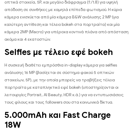
οπτικά στοιχεία, 5P, και μεγάλο διάφραγμα (f:/1.8) για υψηλή
απόδοση σε συνθήκες με χαμηλά επίπεδα φωτισμού. Η κύρια
κάμερα ενισχύεται από μία κάμερα B&W ανάλυσης 2 MP (για
καλύτερη αντίθεση και τέλειο bokeh στα πορτραίτα) και μία
κάμερα 2MP (Macro) για υπέροχα κοντινά πλάνα από απόσταση
ακόμα και 4 εκατοστών.
Selfies με τέλειο εφέ bokeh
Η συσκευή διαθέτει εμπρόσθια in-display κάμερα για selfies
ανάλυσης 16 MP (βασίζεται σε σύστημα φακού 5 οπτικών
στοιχείων, 5P), με την οποία μπορείς να τραβήξεις τέλεια
πορτραίτα με καταπληκτικό εφέ bokeh (υποστηρίζονται οι
λειτουργίες Portrait, AI Beauty, HDR κ.ά.) για να εντυπωσιάσεις
τους φίλους και τους followers σου στα κοινωνικά δίκτυα.
5.000mAh και Fast Charge
18W