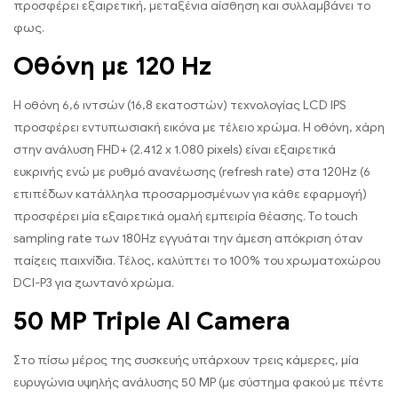
προσφέρει εξαιρετική, μεταξένια αίσθηση και συλλαμβάνει το
φως.
Οθόνη με 120 Hz
Η οθόνη 6,6 ιντσών (16,8 εκατοστών) τεχνολογίας LCD IPS
προσφέρει εντυπωσιακή εικόνα με τέλειο χρώμα. Η οθόνη, χάρη
στην ανάλυση FHD+ (2.412 x 1.080 pixels) είναι εξαιρετικά
ευκρινής ενώ με ρυθμό ανανέωσης (refresh rate) στα 120Hz (6
επιπέδων κατάλληλα προσαρμοσμένων για κάθε εφαρμογή)
προσφέρει μία εξαιρετικά ομαλή εμπειρία θέασης. Το touch
sampling rate των 180Hz εγγυάται την άμεση απόκριση όταν
παίζεις παιχνίδια. Τέλος, καλύπτει το 100% του χρωματοχώρου
DCI-P3 για ζωντανό χρώμα.
50 MP Triple AI Camera
Στο πίσω μέρος της συσκευής υπάρχουν τρεις κάμερες, μία
ευρυγώνια υψηλής ανάλυσης 50 MP (με σύστημα φακού με πέντε