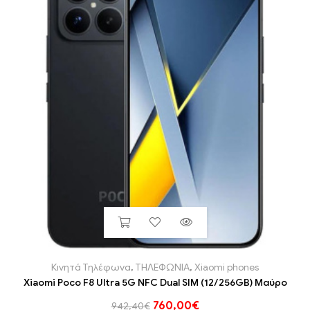
Κινητά Τηλέφωνα
,
ΤΗΛΕΦΩΝΙΑ
,
Xiaomi phones
Xiaomi Poco F8 Ultra 5G NFC Dual SIM (12/256GB) Μαύρο
760,00
€
942,40
€