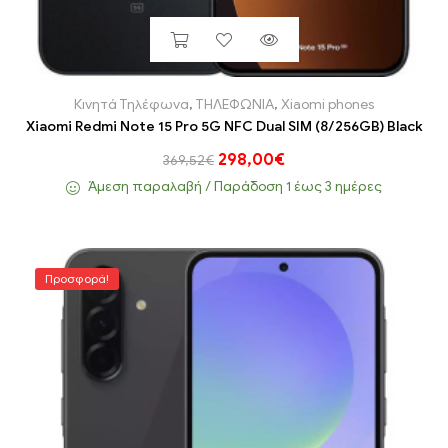
Κινητά Τηλέφωνα
,
ΤΗΛΕΦΩΝΙΑ
,
Xiaomi phones
Xiaomi Redmi Note 15 Pro 5G NFC Dual SIM (8/256GB) Black
298,00
€
369,52
€
Άμεση παραλαβή / Παράδoση 1 έως 3 ημέρες
Προσφορά!