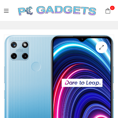
0
PC
Gadgets
Plus
|
Hardware
|
Αναλώσιμα