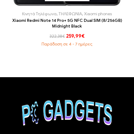
Κινητά Τηλέφωνα
,
ΤΗΛΕΦΩΝΙΑ
,
Xiaomi phones
Xiaomi Redmi Note 14 Pro+ 5G NFC Dual SIM (8/256GB)
Midnight Black
259,99
€
322,38
€
Παράδοση σε 4 - 7 ημέρες