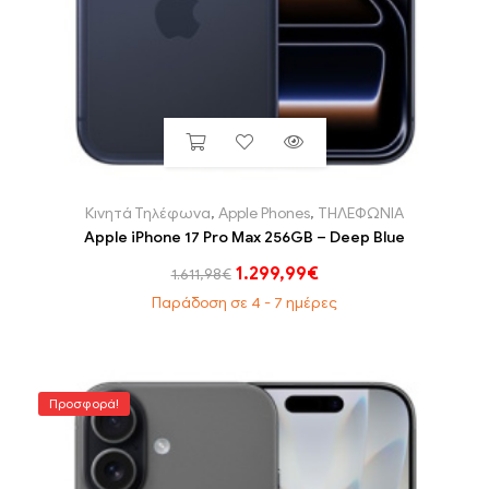
Κινητά Τηλέφωνα
,
Apple Phones
,
ΤΗΛΕΦΩΝΙΑ
Apple iPhone 17 Pro Max 256GB – Deep Blue
1.299,99
€
1.611,98
€
Παράδοση σε 4 - 7 ημέρες
Προσφορά!