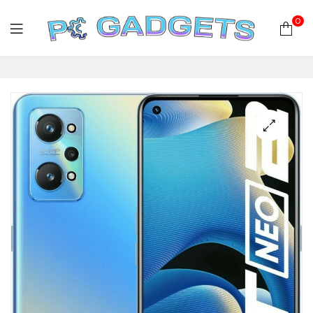
0
PC
Gadgets
Plus
|
Hardware
|
Αναλώσιμα