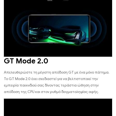
GT Mode 2.0
Απελευθερώστε τη μέγιστη απόδοση GT με ένα μόνο πάτημα.
Το GT Mode 2.0 έχει σχεδιαστεί για να βελτιστοποιεί την
εμπειρία παιχνιδιού σας δίνοντας τεράστια ώθηση στην
απόδοση της CPU και στον ρυθμό δειγματοληψίας αφής.