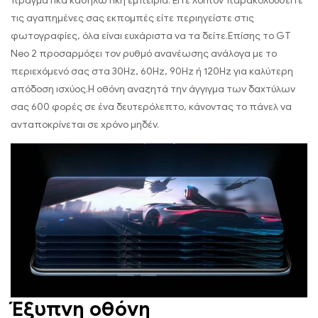
πραγματικά καθηλωτική εμπειρία. Είτε λοιπόν παρακολουθείτε
τις αγαπημένες σας εκπομπές είτε περιηγείστε στις
φωτογραφίες, όλα είναι ευχάριστα να τα δείτε.Επίσης το GT
Neo 2 προσαρμόζει τον ρυθμό ανανέωσης ανάλογα με το
περιεχόμενό σας στα 30Hz, 60Hz, 90Hz ή 120Hz για καλύτερη
απόδοση ισχύος.Η οθόνη αναζητά την άγγιγμα των δαχτύλων
σας 600 φορές σε ένα δευτερόλεπτο, κάνοντας το πάνελ να
ανταποκρίνεται σε χρόνο μηδέν.
Έξυπνη οθόνη