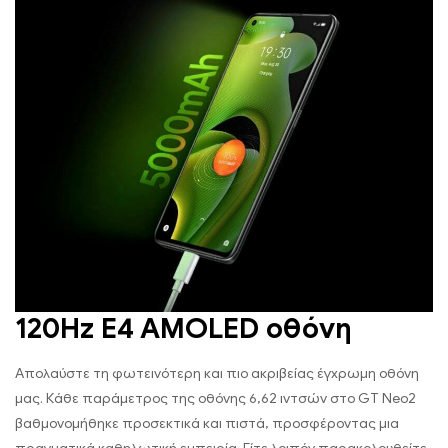
120Hz E4 AMOLED οθόνη
Απολαύστε τη φωτεινότερη και πιο ακριβείας έγχρωμη οθόνη
μας. Κάθε παράμετρος της οθόνης 6,62 ιντσών στο GT Neo2
βαθμονομήθηκε προσεκτικά και πιστά, προσφέροντας μια