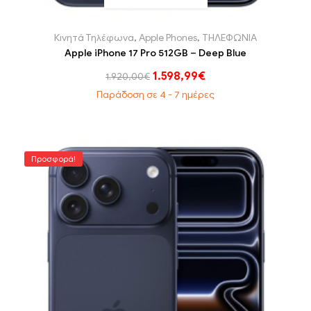
Κινητά Τηλέφωνα
,
Apple Phones
,
ΤΗΛΕΦΩΝΙΑ
Apple iPhone 17 Pro 512GB – Deep Blue
1.598,99
€
1.920,00
€
Παράδοση σε 4 - 7 ημέρες
Προσφορά!