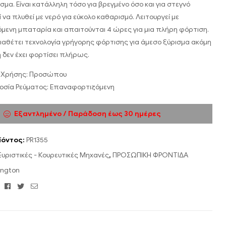
μα. Είναι κατάλληλη τόσο για βρεγμένο όσο και για στεγνό
να πλυθεί με νερό για εύκολο καθαρισμό. Λειτουργεί με
ενη μπαταρία και απαιτούνται 4 ώρες για μια πλήρη φόρτιση.
ιαθέτει τεχνολογία γρήγορης φόρτισης για άμεσο ξύρισμα ακόμη
ή δεν έχει φορτίσει πλήρως.
ή Χρήσης: Προσώπου
σία Ρεύματος: Επαναφορτιζόμενη
Εξαντλημένο / Παράδοση έως 30 ημέρες
ϊόντος:
PR1355
Ξυριστικές - Κουρευτικές Μηχανές
,
ΠΡΟΣΩΠΙΚΗ ΦΡΟΝΤΙΔΑ
ngton
Facebook
Twitter
Email
: