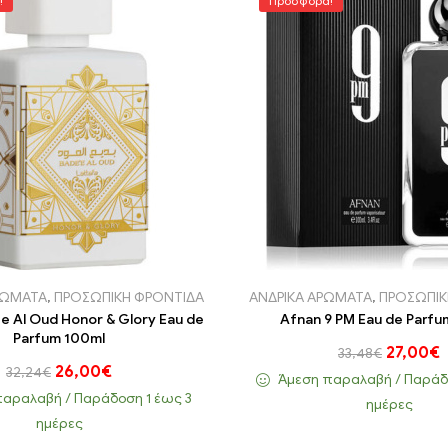
!
Προσφορά!
ΑΡΩΜΑΤΑ
,
ΠΡΟΣΩΠΙΚΗ ΦΡΟΝΤΙΔΑ
ΑΝΔΡΙΚΑ ΑΡΩΜΑΤΑ
,
ΠΡΟΣΩΠΙΚ
e Al Oud Honor & Glory Eau de
Afnan 9 PM Eau de Parfu
Parfum 100ml
27,00
€
33,48
€
26,00
€
32,24
€
Άμεση παραλαβή / Παράδo
αραλαβή / Παράδoση 1 έως 3
ημέρες
ημέρες