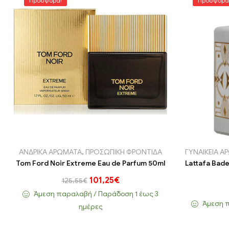
Προσφορά!
Προσφορά
ΑΝΔΡΙΚΑ ΑΡΩΜΑΤΑ
,
ΠΡΟΣΩΠΙΚΗ ΦΡΟΝΤΙΔΑ
ΓΥΝΑΙΚΕΙΑ 
Tom Ford Noir Extreme Eau de Parfum 50ml
Lattafa Bade
101,25
€
125,55
€
Άμεση παραλαβή / Παράδoση 1 έως 3
Άμεση π
ημέρες