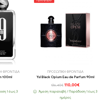
Προσφορά!
Η ΦΡΟΝΤΙΔΑ
ΠΡΟΣΩΠΙΚΗ ΦΡΟΝΤΙΔΑ
m 100ml
Ysl Black Opium Eau de Parfum 90ml
110,00
€
136,40
€
ση 1 έως 3
Άμεση παραλαβή / Παράδoση 1 έως 3
ημέρες