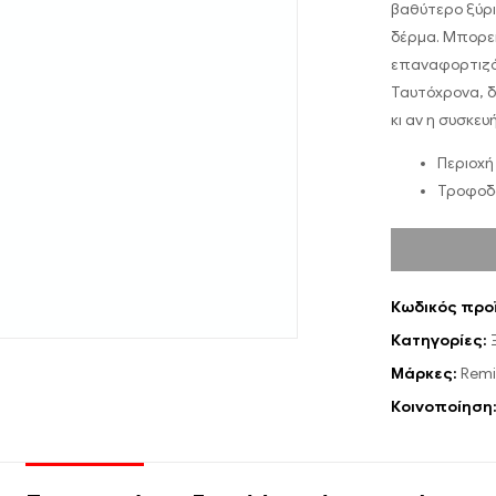
βαθύτερο ξύρισ
δέρμα. Μπορεί 
επαναφορτιζόμ
Ταυτόχρονα, δ
κι αν η συσκευ
Περιοχ
Τροφοδο
Κωδικός προ
Κατηγορίες:
Μάρκες:
Remi
Κοινοποίηση