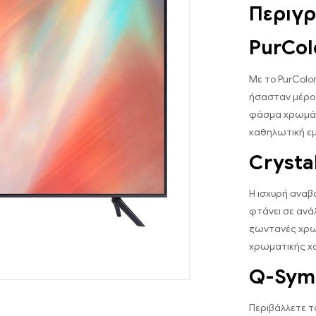
Περιγ
PurCol
Με το PurColor
ήσασταν μέρος
φάσμα χρωμάτω
καθηλωτική εμ
Crysta
Η ισχυρή αναβ
φτάνει σε ανά
ζωντανές χρωμ
χρωματικής χ
Q-Sym
Περιβάλλετε τ