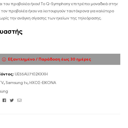
ι του προβολέα ήχου! Το Q-Symphony επιτρέπει μοναδικά στην
 τον προβολέα ήχου να λειτουργούν ταυτόχρονα για καλύτερο
χωρίς την ανάγκη σίγασης των ηχείων της τηλεόρασης.
υαστής
Εξαντλημένο / Παράδοση έως 30 ημέρες
ϊόντος:
UE55AU7102KXXH
TV
,
Samsung tv
,
ΗΧΟΣ-ΕΙΚΟΝΑ
sung
Facebook
Twitter
Email
: