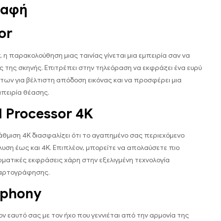
ραφή
or
, η παρακολούθηση μιας ταινίας γίνεται μια εμπειρία σαν να
 της σκηνής. Επιτρέπει στην τηλεόραση να εκφράζει ένα ευρύ
ν για βέλτιστη απόδοση εικόνας και να προσφέρει μια
πειρία θέασης.
l Processor 4K
άθμιση 4K διασφαλίζει ότι το αγαπημένο σας περιεχόμενο
λυση έως και 4K. Επιπλέον, μπορείτε να απολαύσετε πιο
ατικές εκφράσεις χάρη στην εξελιγμένη τεχνολογία
αρτογράφησης.
phony
ον εαυτό σας με τον ήχο που γεννιέται από την αρμονία της