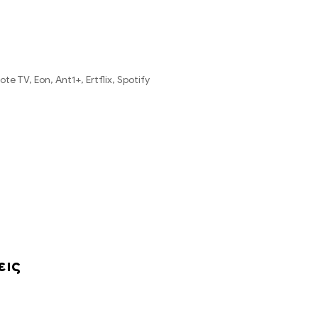
te TV, Eon, Ant1+, Ertflix, Spotify
εις