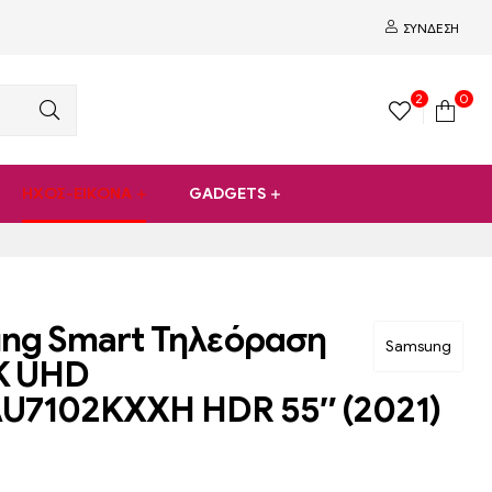
ΣΎΝΔΕΣΗ
2
0
ΗΧΟΣ-ΕΙΚΟΝΑ
GADGETS
ng Smart Τηλεόραση
Samsung
K UHD
U7102KXXH HDR 55″ (2021)