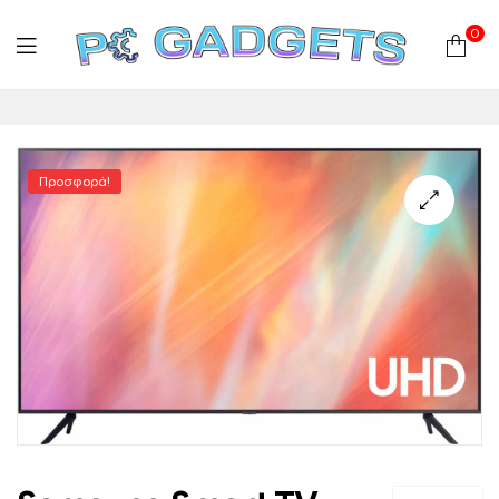
0
PC
Gadgets
Προσφορά!
Plus
|
Hardware
|
Αναλώσιμα