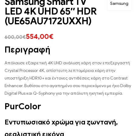
Samsung Smart TV
Samsung
LED 4K UHD 65″ HDR
(UE65AU7172UXXH)
554,00
€
600,00
€
Περιγραφή
Απόλαυσε εξαιρετική 4K UHD ανάλυση χάρη στον επεξεργαστή
Crystal Processor 4K, απίστευτη λεπτομέρεια χάρη στην
υποστήριξη HDR10+ και έντονες αντιθέσεις χάρη στο Contrast
Enhancer. Βυθίσου στο αγαπημένο σου περιεχόμενο με ήχο Dolby
Digital Plus και Q-Syphony για την απόλυτη ηχητική εμπειρία.
PurColor
Εντυπωσιακό χρώμα για ζωντανή,
ρεαλιστική εικόνα