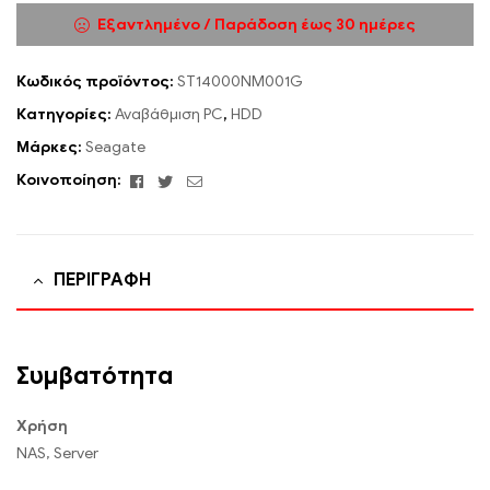
Εξαντλημένο / Παράδοση έως 30 ημέρες
Κωδικός προϊόντος:
ST14000NM001G
Κατηγορίες:
Αναβάθμιση PC
,
HDD
Μάρκες:
Seagate
Facebook
Twitter
Email
Κοινοποίηση:
ΠΕΡΙΓΡΑΦΉ
Συμβατότητα
Χρήση
NAS, Server