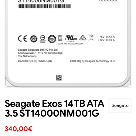
Seagate Exos 14TB ATA
Seagate
3.5 ST14000NM001G
340,00
€