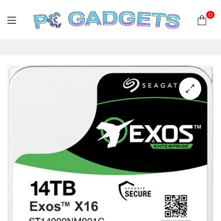
0
PC
Gadgets
Plus
|
Hardware
|
Αναλώσιμα