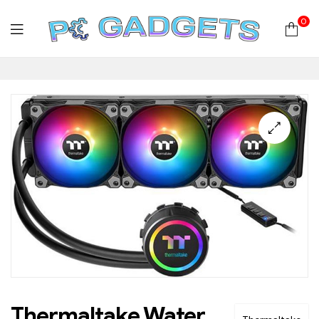
0
PC
Gadgets
Plus
|
Hardware
|
Αναλώσιμα
Thermaltake Water