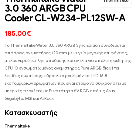
Thermaltake
3.0 360 ARGB CPU
Cooler CL-W234-PL12SW-A
185,00
€
Το Thermaltake Water 3.0 360 ARGB Sync Edition συνοδεύεται
από τρεις ανεμιστήρες 120 mm με ψυγείο μεγάλης επιφάνειας,
μπλοκ νερού υψηλής απόδοσης και αντλία για απόλυτη ψύξη της
CPU. Ο ενσωματωμένος ανεμιστήρας Pure ARGB διαθέτει
λεπίδες συμπίεσης, υδραυλικό ρουλεμάν και LED 16,8
εκατομμυρίων χρωμάτων που είναι έτοιμο να συγχρονιστεί με
μητρικές πλακέτες με δυνατότητα 5V RGB από τις Asus,
Gigabyte, MSI και AsRock.
Κατασκευαστής
Thermaltake