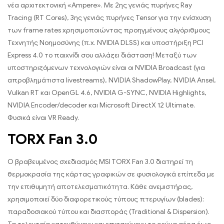
νέα αρχιτεκτονική «Ampere». Με 2ης γενιάς πυρήνες Ray
Tracing (RT Cores), 3ης γενιάς πυρήνες Tensor για την ενίσχυση
των frame rates χρησιμοποιώντας προηγμένους αλγόριθμους
Τεχνητής Νοημοσύνης (π.χ. NVIDIA DLSS) και υποστήριξη PCI
Express 4.0 το παιχνίδι σου αλλάζει διάσταση! Μεταξύ των
υποστηριζόμενων τεχνολογιών είναι οι NVIDIA Broadcast (για
απροβλημάτιστα livestreams), NVIDIA ShadowPlay, NVIDIA Ansel,
Vulkan RT και OpenGL 4.6, NVIDIA G-SYNC, NVIDIA Highlights,
NVIDIA Encoder/decoder και Microsoft DirectX 12 Ultimate.
Φυσικά είναι VR Ready.
TORX Fan 3.0
Ο βραβευμένος σχεδιασμός MSI TORX Fan 3.0 διατηρεί τη
θερμοκρασία της κάρτας γραφικών σε φυσιολογικά επίπεδα με
την επιθυμητή αποτελεσματικότητα. Κάθε ανεμιστήρας,
χρησιμοποιεί δύο διαφορετικούς τύπους πτερυγίων (blades):
παραδοσιακού τύπου και διασποράς (Traditional & Dispersion).