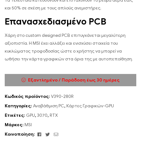
Τα τελευταία κατευθύνουν και επιταχύνουν το ρεύμα αέρα έως
και 50% σε σχέση με τους απλούς ανεμιστήρες.
Επανασχεδιασμένο PCB
Χάρη στο custom designed PCB επιτυγχάνεται μεγαλύτερη
αξιοπιστία. Η MSI έχει αλλάξει και ενισχύσει στοιχεία του
κυκλώματος τροφοδοσίας ώστε ο χρήστης να μπορεί να
ωθήσει την κάρτα γραφικών στα όρια της με αυτοπεποίθηση.
Εξαντλημένο / Παράδοση έως 30 ημέρες
Κωδικός προϊόντος:
V390-280R
Κατηγορίες:
Αναβάθμιση PC
,
Κάρτες Γραφικών-GPU
Ετικέτες:
GPU
,
3070
,
RTX
Μάρκες:
MSI
Facebook
Twitter
Email
Κοινοποίηση: