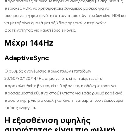
παραδοσιακές οθόνες. Μπορεί να αναγνωρίζει με ακρίβεια τις
περιοχές HDR, να χρησιμοποιεί δυναμικές μάσκες για να
σκουραίνει τη φωτεινότητα των περιοχών που δεν είναι HDR και
να μεταβαίνει ομαλά μεταξύ διαφορετικών περιοχών
φωτεινότητας για καλύτερες εικόνες.
Μέχρι 144Hz
AdaptiveSync
Ο ρυθμός ανανέωσης πολλαπλών επιπέδων
30/60/90/120/144Hz σημαίνει ότι, είτε παίζετε, είτε
παρακολουθείτε βίντεο, είτε διαβάζετε, η οθόνη μπορεί να
προσαρμοστεί έξυπνα στο βέλτιστο για εσάς ρυθμό καρέ ανά
πάσα στιγμή, για μια ομαλή και άνετη εμπειρία που εξοικονομεί
επίσης ενέργεια.
Η εξασθένιση υψηλής
συχνότητας είναι πιο φιλική