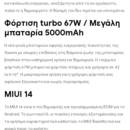
κατανάλωση ενέργειας, ανεξάρτητα από το αν εργάζεστε,
παίζετε ή δημιουργείτε. Η δύναμή του δεν πρέπει να υποτιμάται.
Φόρτιση turbo 67W / Μεγάλη
μπαταρία 5000mAh
Η νέα γενιά μπαταριών υψηλής ενεργειακής πυκνότητας της
Xiaomi με ισχυρές επιδόσεις στη διάρκεια ζωής της μπαταρίας
βοηθούν στην καθημερινή χρήση και δημιουργία. Η τούρμπο
φόρτιση 67W μπορεί να φορτίσει πλήρως και γρήγορα σε 42
λεπτά*. Η μακροχρόνια χρήση και η γρήγορη φόρτιση σας
αφήνουν ξέγνοιαστο και χωρίς περιορισμούς.
MIUI 14
Το MIUI 14 είναι η πιο δημοφιλής και προσαρμοσμένη ROM για το
Android. Το ζωντανό UI, οι ποικίλες επιλογές εξατομίκευσης και
τα χρήσιμα χαρακτηριστικά καθιστούν το MIUI διαισθητικό και
φιλικό προς το χρήστη.