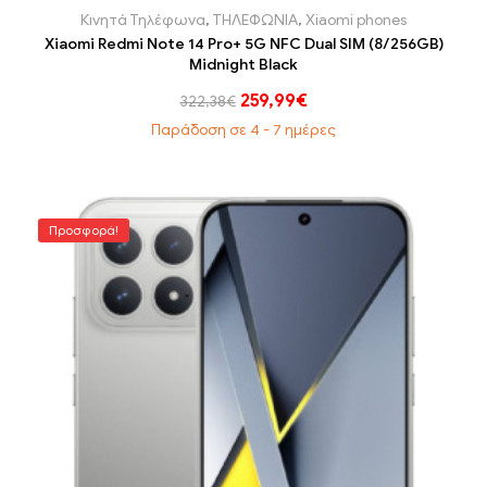
Κινητά Τηλέφωνα
,
ΤΗΛΕΦΩΝΙΑ
,
Xiaomi phones
Xiaomi Redmi Note 14 Pro+ 5G NFC Dual SIM (8/256GB)
Midnight Black
259,99
€
322,38
€
Παράδοση σε 4 - 7 ημέρες
Προσφορά!