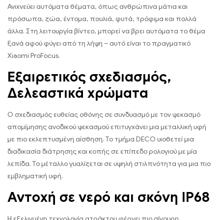
Ανιχνεύει αυτόματα θέματα, όπως ανθρώπινα μάτια και
πρόσωπα, ζώα, έντομα, πουλιά, φυτά, τρόφιμα και πολλά
άλλα. Στη λειτουργία βίντεο, μπορεί να βρει αυτόματα το θέμα
ξανά αφού φύγει από τη λήψη – αυτό είναι το πραγματικό
Xiaomi ProFocus.
Εξαιρετικός σχεδιασμός,
Δελεαστικά χρώματα
Ο σχεδιασμός ευθείας οθόνης σε συνδυασμό με τον ψεκασμό
απομίμησης ανοδικού ψεκασμού επιτυγχάνει μια μεταλλική υφή
με πιο εκλεπτυσμένη αίσθηση. Το τμήμα DECO υιοθετεί μια
διαδικασία διάτρησης και κοπής σε επίπεδο ρολογιού με μία
λεπίδα. Το μέταλλο γυαλίζεται σε υψηλή στιλπνότητα για μια πιο
εμβληματική υφή.
Αντοχή σε νερό και σκόνη IP68
Η εξελιγμένη τεχνολογία ατράκτου φέρνει πιο σίγουρη