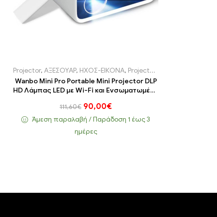
Projector
,
ΑΞΕΣΟΥΑΡ
,
ΗΧΟΣ-ΕΙΚΟΝΑ
,
Projectors
Wanbo Mini Pro Portable Mini Projector DLP
HD Λάμπας LED με Wi-Fi και Ενσωματωμένα
Ηχεία
90,00
€
111,60
€
Άμεση παραλαβή / Παράδoση 1 έως 3
ημέρες