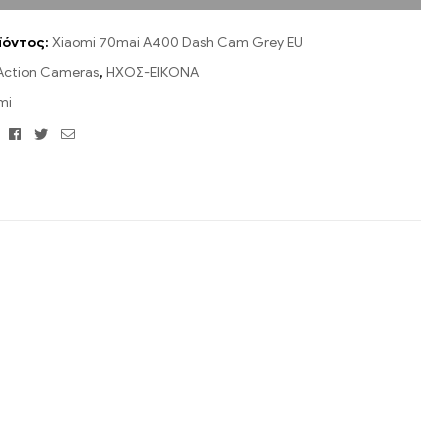
ϊόντος:
Xiaomi 70mai A400 Dash Cam Grey EU
Action Cameras
,
ΗΧΟΣ-ΕΙΚΟΝΑ
mi
Facebook
Twitter
Email
: