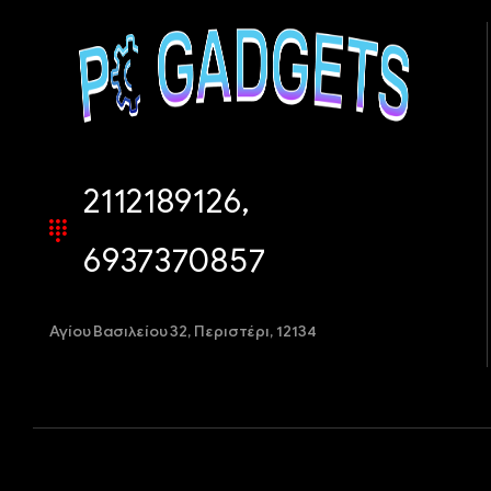
2112189126,
6937370857
Αγίου Βασιλείου 32,
Περιστέρι, 12134