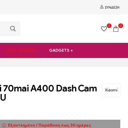
ΣΎΝΔΕΣΗ
2
0
ΗΧΟΣ-ΕΙΚΟΝΑ
GADGETS
i 70mai A400 Dash Cam
Xiaomi
EU
Εξαντλημένο / Παράδοση έως 30 ημέρες