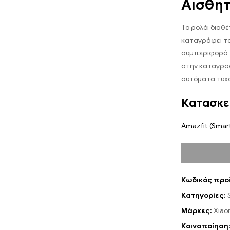
Αισθητ
Το ρολόι διαθέ
καταγράφει το
συμπεριφορά τ
στην καταγραφ
αυτόματα τυχό
Κατασκε
Amazfit (Smar
Κωδικός προ
Κατηγορίες:
Μάρκες:
Xiao
Κοινοποίηση