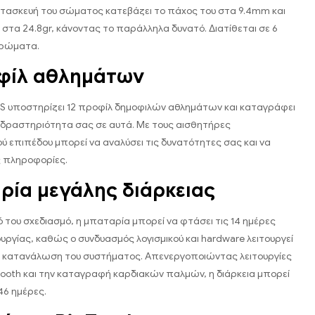
ατασκευή του σώματος κατεβάζει το πάχος του στα 9.4mm και
 στα 24.8gr, κάνοντας το παράλληλα δυνατό. Διατίθεται σε 6
χρώματα.
φίλ αθλημάτων
S υποστηρίζει 12 προφίλ δημοφιλών αθλημάτων και καταγράφει
η δραστηριότητα σας σε αυτά. Με τους αισθητήρες
ύ επιπέδου μπορεί να αναλύσει τις δυνατότητες σας και να
ς πληροφορίες.
ία μεγάλης διάρκειας
 του σχεδιασμό, η μπαταρία μπορεί να φτάσει τις 14 ημέρες
ουργίας, καθώς ο συνδυασμός λογισμικού και hardware λειτουργεί
ή κατανάλωση του συστήματος. Απενεργοποιώντας λειτουργίες
ooth και την καταγραφή καρδιακών παλμών, η διάρκεια μπορεί
46 ημέρες.