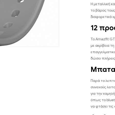
Η μεταλλική κ
το βάρος τους
διαφορετικά 
12 προ
Το Amazfit GT
με ακρίβεια τ
επαγγελματικο
δώσει πλήρει
Μπαταρ
Παρά το λεπτό
συνεχούς λειτ
για την χαμηλ
όπως το bluet
να φτάσει τις 