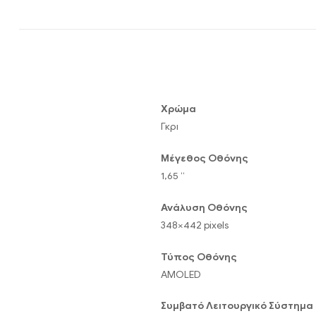
Χρώμα
Γκρι
Μέγεθος Οθόνης
1,65 “
Ανάλυση Οθόνης
348×442 pixels
Τύπος Οθόνης
AMOLED
Συμβατό Λειτουργικό Σύστημα