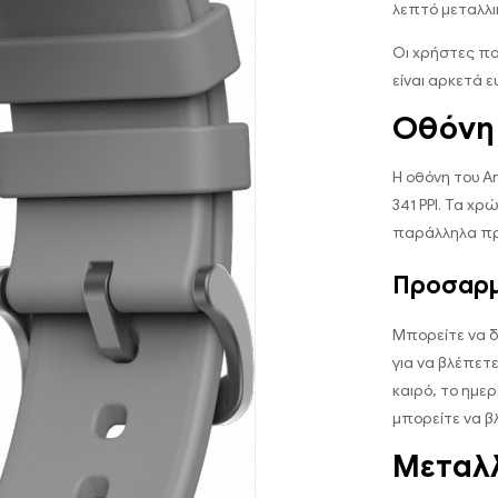
λεπτό μεταλλι
Οι χρήστες πο
είναι αρκετά ε
Οθόνη
Η οθόνη του A
341 PPI. Τα χ
παράλληλα προ
Προσαρμ
Μπορείτε να δ
για να βλέπετ
καιρό, το ημερ
μπορείτε να βλ
Μεταλ