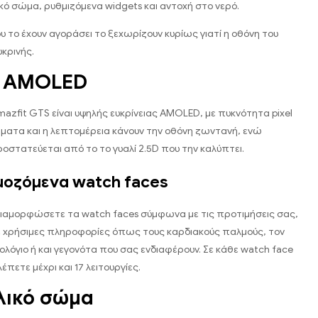
κό σώμα, ρυθμιζόμενα widgets και αντοχή στο νερό.
υ το έχουν αγοράσει το ξεχωρίζουν κυρίως γιατί η οθόνη του
υκρινής.
 AMOLED
mazfit GTS είναι υψηλής ευκρίνειας AMOLED, με πυκνότητα pixel
ρώματα και η λεπτομέρεια κάνουν την οθόνη ζωντανή, ενώ
στατεύεται από το το γυαλί 2.5D που την καλύπτει.
οζόμενα watch faces
ιαμορφώσετε τα watch faces σύμφωνα με τις προτιμήσεις σας,
ε χρήσιμες πληροφορίες όπως τους καρδιακούς παλμούς, τον
ολόγιο ή και γεγονότα που σας ενδιαφέρουν. Σε κάθε watch face
έπετε μέχρι και 17 λειτουργίες.
λικό σώμα