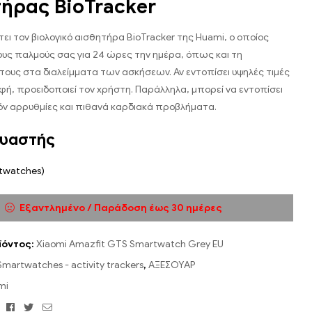
ήρας BioTracker
τει τον βιολογικό αισθητήρα BioTracker της Huami, ο οποίος
υς παλμούς σας για 24 ώρες την ημέρα, όπως και τη
ους στα διαλείμματα των ασκήσεων. Αν εντοπίσει υψηλές τιμές
ή, προειδοποιεί τον χρήστη. Παράλληλα, μπορεί να εντοπίσει
ν αρρυθμίες και πιθανά καρδιακά προβλήματα.
υαστής
twatches)
Εξαντλημένο / Παράδοση έως 30 ημέρες
ϊόντος:
Xiaomi Amazfit GTS Smartwatch Grey EU
Smartwatches - activity trackers
,
ΑΞΕΣΟΥΑΡ
mi
Facebook
Twitter
Email
: