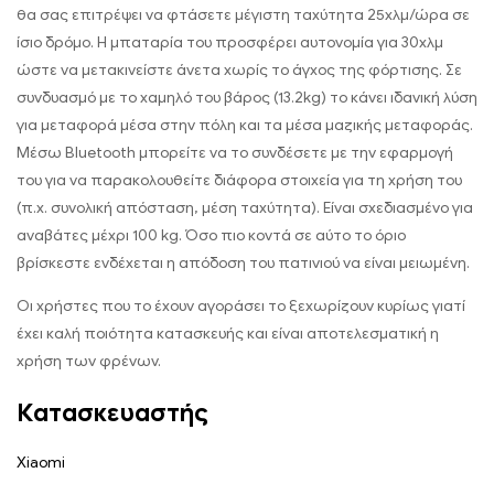
θα σας επιτρέψει να φτάσετε μέγιστη ταχύτητα 25χλμ/ώρα σε
ίσιο δρόμο. Η μπαταρία του προσφέρει αυτονομία για 30χλμ
ώστε να μετακινείστε άνετα χωρίς το άγχος της φόρτισης. Σε
συνδυασμό με το χαμηλό του βάρος (13.2kg) το κάνει ιδανική λύση
για μεταφορά μέσα στην πόλη και τα μέσα μαζικής μεταφοράς.
Μέσω Bluetooth μπορείτε να το συνδέσετε με την εφαρμογή
του για να παρακολουθείτε διάφορα στοιχεία για τη χρήση του
(π.χ. συνολική απόσταση, μέση ταχύτητα). Είναι σχεδιασμένο για
αναβάτες μέχρι 100 kg. Όσο πιο κοντά σε αύτο το όριο
βρίσκεστε ενδέχεται η απόδοση του πατινιού να είναι μειωμένη.
Οι χρήστες που το έχουν αγοράσει το ξεχωρίζουν κυρίως γιατί
έχει καλή ποιότητα κατασκευής και είναι αποτελεσματική η
χρήση των φρένων.
Κατασκευαστής
Xiaomi