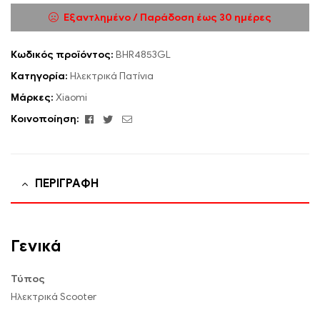
Εξαντλημένο / Παράδοση έως 30 ημέρες
Κωδικός προϊόντος:
BHR4853GL
Κατηγορία:
Ηλεκτρικά Πατίνια
Μάρκες:
Xiaomi
Facebook
Twitter
Email
Κοινοποίηση:
ΠΕΡΙΓΡΑΦΉ
Γενικά
Τύπος
Ηλεκτρικά Scooter