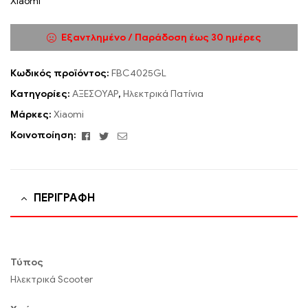
Xiaomi
Εξαντλημένο / Παράδοση έως 30 ημέρες
Κωδικός προϊόντος:
FBC4025GL
Κατηγορίες:
ΑΞΕΣΟΥΑΡ
,
Ηλεκτρικά Πατίνια
Μάρκες:
Xiaomi
Facebook
Twitter
Email
Κοινοποίηση:
ΠΕΡΙΓΡΑΦΉ
Τύπος
Ηλεκτρικά Scooter