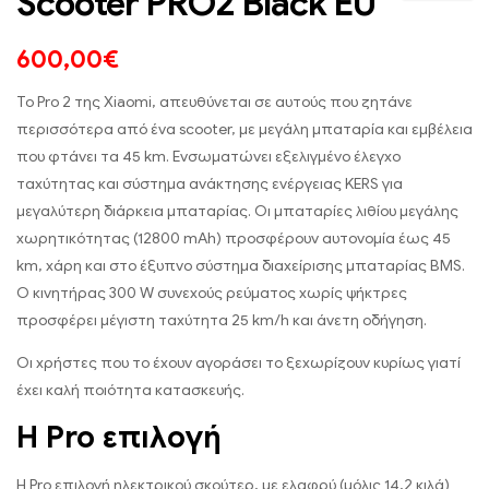
Scooter PRO2 Black EU
600,00
€
Το Pro 2 της Xiaomi, απευθύνεται σε αυτούς που ζητάνε
περισσότερα από ένα scooter, με μεγάλη μπαταρία και εμβέλεια
που φτάνει τα 45 km. Ενσωματώνει εξελιγμένο έλεγχο
ταχύτητας και σύστημα ανάκτησης ενέργειας KERS για
μεγαλύτερη διάρκεια μπαταρίας. Οι μπαταρίες λιθίου μεγάλης
χωρητικότητας (12800 mAh) προσφέρουν αυτονομία έως 45
km, χάρη και στο έξυπνο σύστημα διαχείρισης μπαταρίας BMS.
Ο κινητήρας 300 W συνεχούς ρεύματος χωρίς ψήκτρες
προσφέρει μέγιστη ταχύτητα 25 km/h και άνετη οδήγηση.
Οι χρήστες που το έχουν αγοράσει το ξεχωρίζουν κυρίως γιατί
έχει καλή ποιότητα κατασκευής.
Η Pro επιλογή
Η Pro επιλογή ηλεκτρικού σκούτερ, με ελαφρύ (μόλις 14,2 κιλά)