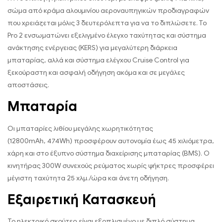
σώμα από κράμα αλουμινίου αεροναυπηγικών προδιαγραφών
που χρειάζεται μόλις 3 δευτερόλεπτα για να το διπλώσετε. Το
Pro 2 ενσωματώνει εξελιγμένο έλεγχο ταχύτητας και σύστημα
ανάκτησης ενέργειας (KERS) για μεγαλύτερη διάρκεια
μπαταρίας, αλλά και σύστημα ελέγχου Cruise Control για
ξεκούραστη και ασφαλή οδήγηση ακόμα και σε μεγάλες
αποστάσεις.
Μπαταρία
Οι μπαταρίες λιθίου μεγάλης χωρητικότητας
(12800mAh, 474Wh) προσφέρουν αυτονομία έως 45 χιλιόμετρα,
χάρη και στο έξυπνο σύστημα διαχείρισης μπαταρίας (BMS). Ο
κινητήρας 300W συνεχούς ρεύματος χωρίς ψήκτρες προσφέρει
μέγιστη ταχύτητα 25 χλμ./ώρα και άνετη οδήγηση.
Εξαιρετική Κατασκευή
Το ηλεκτρικό σκούτερ είναι εξοπλισμένο με διπλό σύστημα