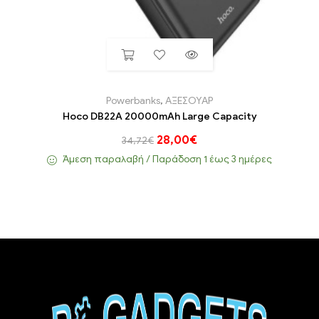
Powerbanks
,
ΑΞΕΣΟΥΑΡ
Hoco DB22A 20000mAh Large Capacity
28,00
€
34,72
€
Άμεση παραλαβή / Παράδoση 1 έως 3 ημέρες